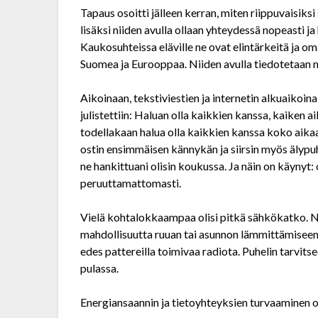
Tapaus osoitti jälleen kerran, miten riippuvaisiksi
lisäksi niiden avulla ollaan yhteydessä nopeasti ja
Kaukosuhteissa eläville ne ovat elin­tärkeitä ja om
Suomea ja Eurooppaa. Niiden avulla tiedotetaan m
Aikoinaan, tekstiviestien ja internetin alkuaikoina
julistettiin: Haluan olla kaikkien kanssa, kaiken a
todellakaan halua olla kaikkien kanssa koko aikaa
ostin ensimmäisen kännykän ja siirsin myös älypu
ne hankittuani olisin koukussa. Ja näin on käynyt: 
peruuttamattomasti.
Vielä kohtalokkaampaa olisi pitkä sähkökatko. N
mahdollisuutta ruuan tai asunnon lämmittämiseen, 
edes pattereilla toimivaa radiota. Puhelin tarvitse
pulassa.
Energiansaannin ja tietoyhteyksien turvaaminen 