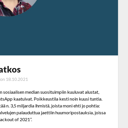
atkos
 on
18.10.2021
 sosiaalisen median suosituimpiin kuuluvat alustat,
sApp kaatuivat. Poikkeustila kesti noin kuusi tuntia.
ä n. 3,5 miljardia ihmistä, joista moni ehti jo pohtia:
lvelujen palauduttua jaettiin huumoripostauksia, joissa
lackout of 2021”.