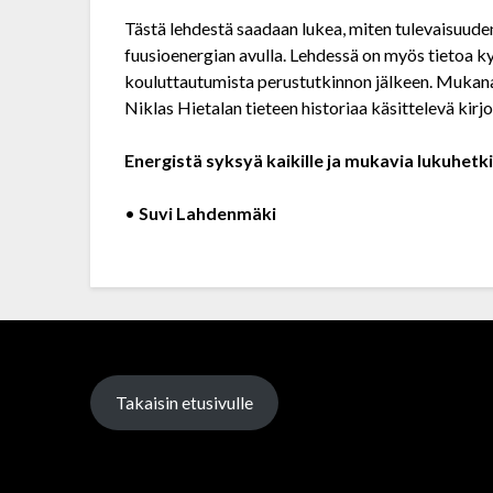
Tästä lehdestä saadaan lukea, miten tulevaisuud
fuusioenergian avulla. Lehdessä on myös tietoa kys
kouluttautumista perustutkinnon jälkeen. Mukan
Niklas Hietalan tieteen historiaa käsittelevä kirjo
Energistä syksyä kaikille ja mukavia lukuhetk
•
Suvi Lahdenmäki
Takaisin etusivulle