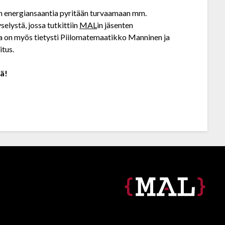
en energiansaantia pyritään turvaamaan mm.
elystä, jossa tutkittiin
MAL
in jäsenten
a on myös tietysti Piilomatemaatikko Manninen ja
itus.
iä!