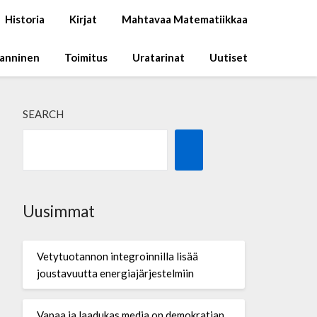
Historia
Kirjat
Mahtavaa Matematiikkaa
Manninen
Toimitus
Uratarinat
Uutiset
SEARCH
Uusimmat
Vetytuotannon integroinnilla lisää
joustavuutta energiajärjestelmiin
Vapaa ja laadukas media on demokratian