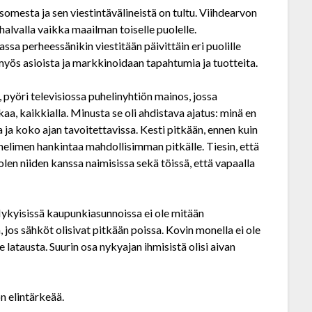
 somesta ja sen viestintä­välineistä on tultu. Viihdearvon
 halvalla vaikka maailman toiselle puolelle.
assa perheessänikin viestitään päivittäin eri puolille
yös asioista ja markkinoidaan tapahtumia ja tuotteita.
, pyöri televisiossa puhelin­yhtiön mainos, jossa
ikaa, kaikkialla. Minusta se oli ahdistava ajatus: minä en
 ja koko ajan tavoitettavissa. Kesti pitkään, ennen kuin
helimen hankintaa mahdollisimman pitkälle. Tiesin, että
olen niiden kanssa naimisissa sekä töissä, että vapaalla
ykyisissä kaupunkiasunnoissa ei ole mitään
jos sähköt olisivat pitkään poissa. Kovin monella ei ole
e latausta. Suurin osa nykyajan ihmisistä olisi aivan
on elintärkeää.