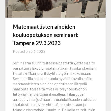
Matemaattisten aineiden
kouluopetuksen seminaari:
Tampere 29.3.2023
Posted on
5.6.2023
Seminaaria suunniteltaessa päätettiin, että sisältö
painottuu yläkoulun matematiikan, fysiikan, kemian,
tietotekniikan ja yritysyhteistyön näkökulmaan.
Seminaarilla haluttiin tuoda hyvällä tavalla esille
matemaattisten aineiden opetukseen liittyviä
haasteita, toisaalta myös yritysyhteistyöhön
liittyviä hienoja toimintamalleja. Tilaisuuden
aamupäivä tarjosi nuorille mahdollisuuden tutustua
koulutusta tukevien yhteisöjen toimintaan ja
teknologian mahdollisuuksiin. Paikalla esiteltiinkin