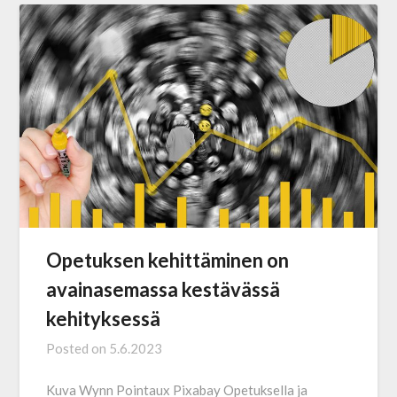
Opetuksen kehittäminen on
avainasemassa kestävässä
kehityksessä
Posted on
5.6.2023
Kuva Wynn Pointaux Pixabay Opetuksella ja