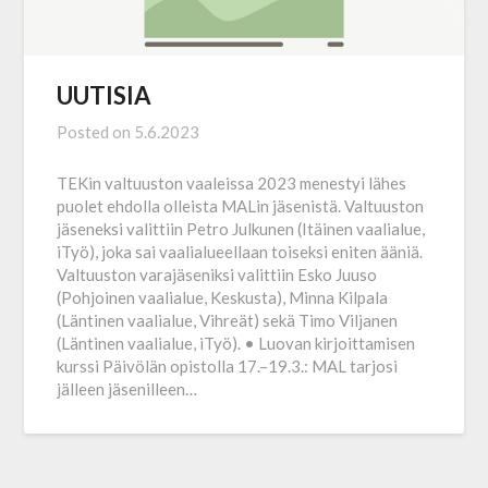
UUTISIA
Posted on
5.6.2023
TEKin valtuuston vaaleissa 2023 menestyi lähes
puolet ehdolla olleista MALin jäsenistä. Valtuuston
jäseneksi valittiin Petro Julkunen (Itäinen vaalialue,
iTyö), joka sai vaalialueellaan toiseksi eniten ääniä.
Valtuuston varajäseniksi valittiin Esko ­Juuso
(Pohjoinen vaalialue, Keskusta), Minna Kilpala
(Läntinen vaalialue, Vihreät) sekä Timo Viljanen
(Läntinen vaalialue, iTyö). • Luovan kirjoittamisen
kurssi Päivölän opistolla 17.–19.3.: MAL tarjosi
jälleen jäsenilleen…