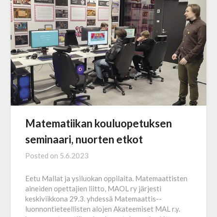
Matematiikan kouluopetuksen
seminaari, nuorten etkot
Posted on
5.6.2023
Eetu Mallat ja ysiluokan oppilaita. Matemaattisten
aineiden opettajien liitto, MAOL ry järjesti
keskiviikkona 29.3. yhdessä Matemaattis-­
luonnontieteellisten alojen Akateemiset MAL r.y.