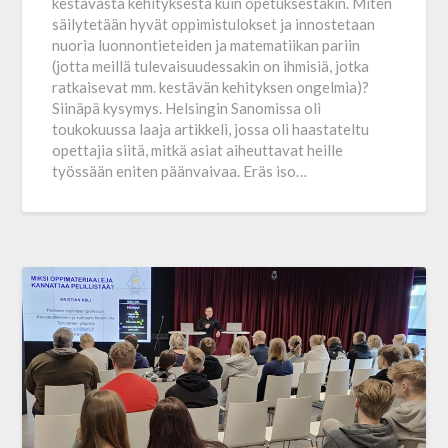
kestävästä kehityksestä kuin opetuksestakin. Miten
säilytetään hyvät oppimistulokset ja innostetaan
nuoria luonnon­tieteiden ja matematiikan pariin
(jotta meillä tulevaisuudessakin on ihmisiä, jotka
ratkaisevat mm. kestävän kehityksen ongelmia)?
Siinäpä kysymys. Helsingin Sanomissa oli
toukokuussa laaja artikkeli, jossa oli haastateltu
opettajia siitä, mitkä asiat aiheuttavat heille
työssään eniten päänvaivaa. Eräs iso…