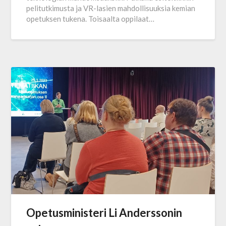
pelitutkimusta ja VR-lasien mahdollisuuksia kemian
opetuksen tukena. Toisaalta oppilaat…
Opetusministeri Li Anderssonin