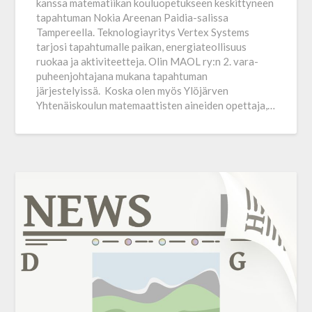
kanssa matematiikan kouluopetukseen keskittyneen
tapahtuman Nokia Areenan Paidia-salissa
Tampereella. Teknologia­yritys Vertex Systems
tarjosi tapahtumalle paikan, energia­teollisuus
ruokaa ja aktiviteetteja. Olin MAOL ry:n 2. vara­
puheenjohtajana mukana tapahtuman
järjestelyissä. Koska olen myös Ylöjärven
Yhtenäiskoulun matemaattisten aineiden opettaja,…