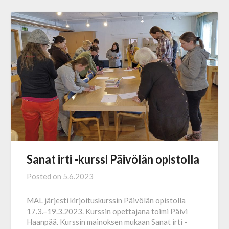
Sanat irti -kurssi Päivölän opistolla
Posted on
5.6.2023
MAL järjesti kirjoituskurssin Päivölän opistolla
17.3.–19.3.2023. Kurssin opettajana toimi Päivi
Haanpää. Kurssin mainoksen mukaan Sanat irti -