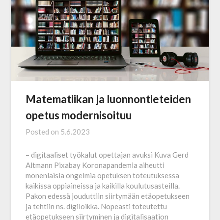
Matematiikan ja luonnontieteiden
opetus modernisoituu
Posted on
5.6.2023
– digitaaliset työkalut opettajan avuksi Kuva Gerd
Altmann Pixabay Koronapandemia aiheutti
monenlaisia ongelmia opetuksen toteutuksessa
kaikissa oppiaineissa ja kaikilla koulutusasteilla.
Pakon edessä jouduttiin siirtymään etäopetukseen
ja tehtiin ns. digiloikka. Nopeasti toteutettu
etäopetukseen siirtyminen ja digitalisaation