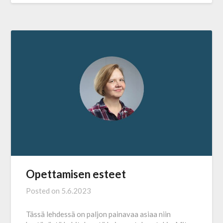
Opettamisen esteet
Posted on
5.6.2023
Tässä lehdessä on paljon painavaa asiaa niin