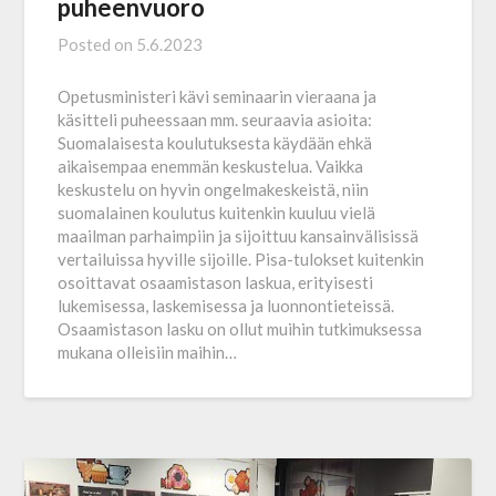
puheenvuoro
Posted on
5.6.2023
Opetusministeri kävi seminaarin vieraana ja
käsitteli puheessaan mm. seuraavia asioita:
Suomalaisesta koulutuksesta käydään ehkä
aikaisempaa enemmän keskustelua. Vaikka
keskustelu on hyvin ongelmakeskeistä, niin
suomalainen koulutus kuitenkin kuuluu vielä
maailman parhaimpiin ja sijoittuu kansainvälisissä
vertailuissa hyville sijoille. Pisa-tulokset kuitenkin
osoittavat osaamis­tason laskua, erityisesti
lukemisessa, laskemisessa ja luonnon­tieteissä.
Osaamistason lasku on ollut muihin tutki­muksessa
mukana olleisiin maihin…