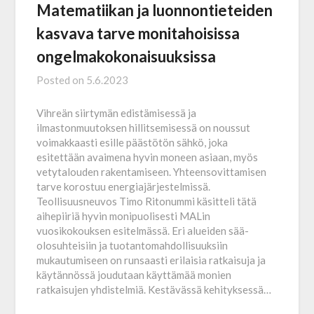
Matematiikan ja luonnontieteiden
kasvava tarve monitahoisissa
ongelmakokonaisuuksissa
Posted on
5.6.2023
Vihreän siirtymän edistämisessä ja
ilmastonmuutoksen hillitsemisessä on noussut
voimakkaasti esille päästötön sähkö, joka
esitettään avaimena hyvin moneen asiaan, myös
vetytalouden rakentamiseen. Yhteensovittamisen
tarve korostuu energia­järjestelmissä.
Teollisuusneuvos Timo Ritonummi käsitteli tätä
aihepiiriä hyvin monipuolisesti MALin
vuosikokouksen esitelmässä. Eri alueiden sää­
olosuhteisiin ja tuotantomahdollisuuksiin
mukautumiseen on runsaasti erilaisia ratkaisuja ja
käytännössä joudutaan käyttämää monien
ratkaisujen yhdistelmiä. Kestävässä kehityksessä…