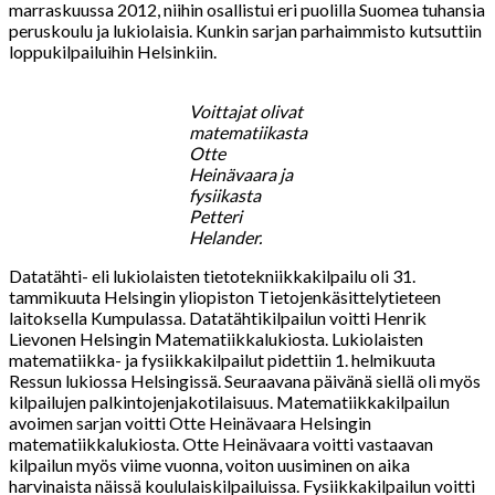
marraskuussa 2012, niihin osallistui eri puolilla Suomea tuhansia
peruskoulu ja lukiolaisia. Kunkin sarjan parhaimmisto kutsuttiin
loppukilpailuihin Helsinkiin.
Voittajat olivat
matematiikasta
Otte
Heinävaara ja
fysiikasta
Petteri
Helander.
Datatähti- eli lukiolaisten tietotekniikkakilpailu oli 31.
tammikuuta Helsingin yliopiston Tietojenkäsittelytieteen
laitoksella Kumpulassa. Datatähtikilpailun voitti Henrik
Lievonen Helsingin Matematiikkalukiosta. Lukiolaisten
matematiikka- ja fysiikkakilpailut pidettiin 1. helmikuuta
Ressun lukiossa Helsingissä. Seuraavana päivänä siellä oli myös
kilpailujen palkintojenjakotilaisuus. Matematiikkakilpailun
avoimen sarjan voitti Otte Heinävaara Helsingin
matematiikkalukiosta. Otte Heinävaara voitti vastaavan
kilpailun myös viime vuonna, voiton uusiminen on aika
harvinaista näissä koululaiskilpailuissa. Fysiikkakilpailun voitti