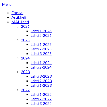
Skip
Menu
to
Etusivu
content
Artikkeli
MAL-Lehti
2026
Lehti 1-2026
Lehti 2-2026
2025
Lehti 1-2025
Lehti 2-2025
Lehti 3-2025
2024
Lehti 1-2024
Lehti 2-2024
2023
Lehti 3-2023
Lehti 2-2023
Lehti 1-2023
2022
Lehti 1-2022
Lehti 2-2022
Lehti 3-2022