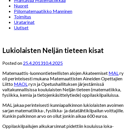
Mahtavaa Matematiikkaa
Nuoret
Piilomatemaatikko Manninen
Toimitus
Uratarinat
Uutiset
Lukiolaisten Neljän tieteen kisat
Posted on
25.4.2013
10.4.2025
Matemaattis-luonnontieteellisten alojen Akateemiset
MAL
ry
oli perinteisesti mukana Matemaattisten Aineiden Opettajien
Liitto
MAOL
ry:n ja Opetushallituksen järjestämissä
valtakunnallisissa koululaisten Neljän tieteen (matematiikka,
fysiikka, kemia ja tietojenkäsittelytiede) oppilaskilpailuissa.
MAL jakaa perinteisesti kunniapalkinnon lukiolaisten avoimen
sarjan matematiikka-, fysiikka- ja datatähtikilpailun voittajille.
Kunkin palkinnon arvo on ollut jonkin aikaa 600 euroa.
Oppilaskilpailujen alkukarsinnat pidettiin kouluissa loka-