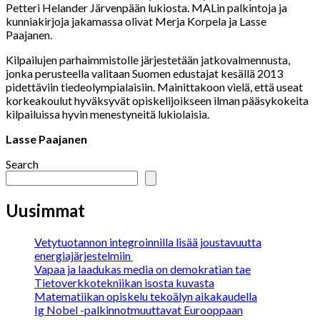
Petteri Helander Järvenpään lukiosta. MALin palkintoja ja
kunniakirjoja jakamassa olivat Merja Korpela ja Lasse
Paajanen.
Kilpailujen parhaimmistolle järjestetään jatkovalmennusta,
jonka perusteella valitaan Suomen edustajat kesällä 2013
pidettäviin tiedeolympialaisiin. Mainittakoon vielä, että useat
korkeakoulut hyväksyvät opiskelijoikseen ilman pääsykokeita
kilpailuissa hyvin menestyneitä lukiolaisia.
Lasse Paajanen
Search
Uusimmat
Vetytuotannon integroinnilla lisää joustavuutta
energiajärjestelmiin
Vapaa ja laadukas media on demokratian tae
Tietoverkkotekniikan isosta kuvasta
Matematiikan opiskelu tekoälyn aikakaudella
Ig Nobel -palkinnotmuuttavat Eurooppaan