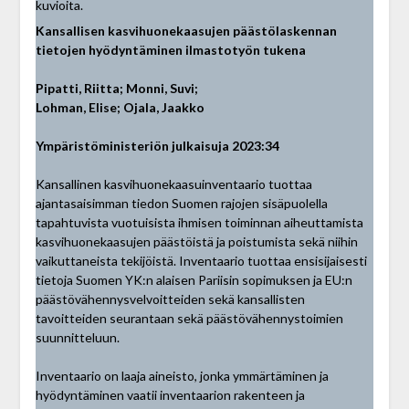
Kansallisen kasvihuonekaasujen päästölaskennan
tietojen hyödyntäminen ilmastotyön tukena
Pipatti, Riitta; Monni, Suvi;
Lohman, Elise; Ojala, Jaakko
Ympäristöministeriön julkaisuja 2023:34
Kansallinen kasvihuonekaasuinventaario tuottaa
ajantasaisimman tiedon Suomen rajojen sisäpuolella
tapahtuvista vuotuisista ihmisen toiminnan aiheuttamista
kasvihuonekaasujen päästöistä ja poistumista sekä niihin
vaikuttaneista tekijöistä. Inventaario tuottaa ensisijaisesti
tietoja Suomen YK:n alaisen Pariisin sopimuksen ja EU:n
päästövähennysvelvoitteiden sekä kansallisten
tavoitteiden seurantaan sekä päästövähennystoimien
suunnitteluun.
Inventaario on laaja aineisto, jonka ymmärtäminen ja
hyödyntäminen vaatii inventaarion rakenteen ja