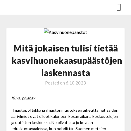
Skip
to
content
Mitä jokaisen tulisi tietää
kasvihuonekaasupäästöjen
laskennasta
Posted on
6.10.2023
Kuva: pixabay
Ilmastopolitiikka ja ilmastonmuutoksen aiheuttamat säiden
ääri-ilmiöt ovat olleet kuluneen kesän aikana keskustelujen
ja uutisten keskiössä. Ne olivat sitä jo kevään
eduskuntavaaleissa, kun pohdittiin Suomen metsien