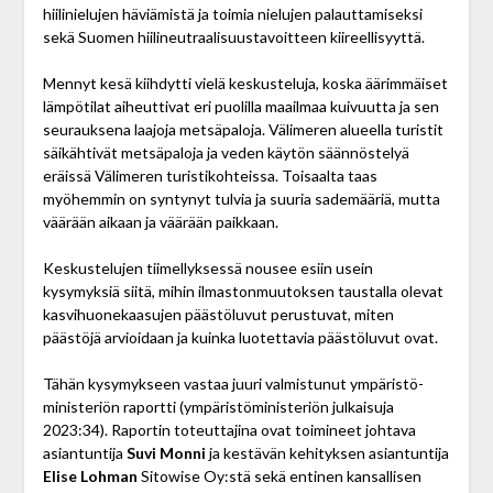
hiilinielujen häviämistä ja toimia nielujen palauttamiseksi
sekä Suomen hiilineutraalisuustavoitteen kiireellisyyttä.
Mennyt kesä kiihdytti vielä keskusteluja, koska äärimmäiset
lämpötilat aiheuttivat eri puolilla maailmaa kuivuutta ja sen
seurauksena laajoja metsä­paloja. Välimeren alueella turistit
säikähtivät metsäpaloja ja veden käytön säännöstelyä
eräissä Välimeren turisti­kohteissa. Toisaalta taas
myöhemmin on syntynyt tulvia ja suuria sademääriä, mutta
väärään aikaan ja väärään paikkaan.
Keskustelujen tiimellyksessä nousee esiin usein
kysymyksiä siitä, mihin ilmastonmuutoksen taustalla olevat
kasvihuonekaasujen päästöluvut perustuvat, miten
päästöjä arvioidaan ja kuinka luotettavia päästö­luvut ovat.
Tähän kysymykseen vastaa juuri valmistunut ympäristö­
ministeriön raportti (ympäristöministeriön julkaisuja
2023:34). Raportin toteuttajina ovat toimineet johtava
asiantuntija
Suvi Monni
ja kestävän kehityksen asiantuntija
Elise Lohman
Sitowise ­Oy:stä sekä entinen kansallisen