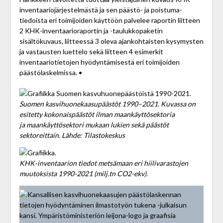
inventaariojärjestelmästä ja sen päästö- ja poistuma­
tiedoista eri toimijoiden käyttöön palvelee raportin liitteen
2 KHK-inventaarioraportin ja -taulukko­paketin
sisältökuvaus, liitteessä 3 oleva ajankohtaisten kysymysten
ja vastausten luettelo sekä liitteen 4 esimerkit
inventaariotietojen hyödyntämisestä eri toimijoiden
päästölaskelmissa. •
Suomen kasvihuonekaasupäästöt 1990–2021. Kuvassa on
esitetty kokonaispäästöt ilman maankäyttösektoria
ja maankäyttösektori mukaan lukien sekä päästöt
sektoreittain. Lähde: Tilastokeskus
KHK-inventaarion tiedot metsämaan eri hiilivarastojen
muutoksista 1990-2021 (milj.tn CO2-ekv).