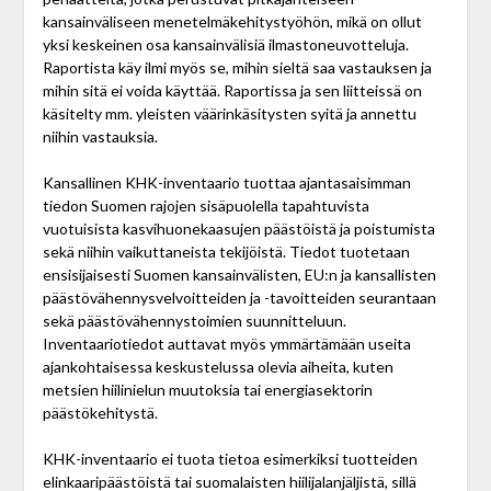
kansainväliseen menetelmäkehitystyöhön, mikä on ollut
yksi keskeinen osa kansainvälisiä ilmastoneuvotteluja.
Raportista käy ilmi myös se, mihin sieltä saa vastauksen ja
mihin sitä ei voida käyttää. Raportissa ja sen liitteissä on
käsitelty mm. yleisten väärinkäsitysten syitä ja annettu
niihin vastauksia.
Kansallinen KHK-inventaario tuottaa ajantasaisimman
tiedon Suomen rajojen sisäpuolella tapahtuvista
vuotuisista kasvihuonekaasujen päästöistä ja poistumista
sekä niihin vaikuttaneista tekijöistä. Tiedot tuotetaan
ensisijaisesti Suomen kansainvälisten, EU:n ja kansallisten
päästövähennysvelvoitteiden ja -tavoitteiden seurantaan
sekä päästövähennystoimien suunnitteluun.
Inventaariotiedot auttavat myös ymmärtämään useita
ajankohtaisessa keskustelussa olevia aiheita, kuten
metsien hiilinielun muutoksia tai energia­sektorin
päästökehitystä.
KHK-inventaario ei tuota tietoa esimerkiksi tuotteiden
elinkaaripäästöistä tai suomalaisten hiili­jalanjäljistä, sillä