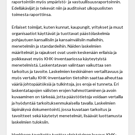
raportointiin myös ympäristö- ja vastuullisuusraportoinnin.
Edelläkävijät jo tekevät niin ja auditoivat ulkopuolisten
toimesta raporttinsa.
Erilaiset toimijat, kuten kunnat, kaupungit, yritykset ja muut
organisaatiot käyttävät ja tuottavat päästö­laskelmia
pohjautuen kansallisiin ja kansainvälisiin malleihin,
menetelmiin ja standardeihin. Näiden laskelmien
määritelmät ja rajaukset ovat usein keskenään erilaisia ja
poikkeavat myös KHK-inventaariossa käyteytyistä
menetelmistä. Laskentatavan valintaan vaikuttaa sen
tarkoitus ja tavoite. Laskelmien keskinäinen vertailtavuus ja
myös vertailu KHK-inventaarion tietoihin saattaa aiheuttaa
vääriä johtopäätöksiä ja tulkintoja, jos eroja ei tunneta. Eri
laskentatapojen välisten erojen hahmottaminen ja avoin
kuvaaminen on tärkeää, jotta päästötietoja voidaan vertailla
ja hyödyntää tarkoituksenmukaisella tavalla. Laskelmien
läpinäkyvä dokumentointi, jossa kuvataan tarkoitus ja
tavoitteet sekä käytetyt menetelmät, lisäävät luottamusta
laskelmien tuloksiin.
Hankkeen tavoitetta tuottaa yleistajuinen kuvaus KHK-