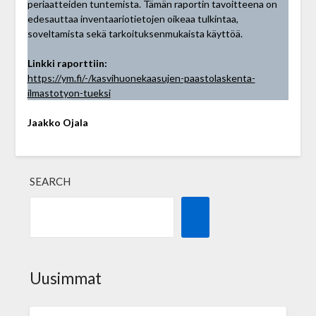
periaatteiden tuntemista. Tämän raportin tavoitteena on
edesauttaa inventaariotietojen oikeaa tulkintaa,
soveltamista sekä tarkoituksenmukaista käyttöä.
Linkki raporttiin:
https://ym.fi/-/kasvihuonekaasujen-paastolaskenta-
ilmastotyon-tueksi
Jaakko Ojala
SEARCH
Uusimmat