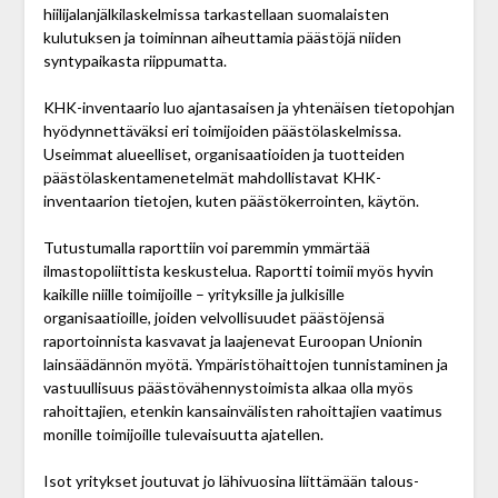
hiilijalanjälkilaskelmissa tarkastellaan suomalaisten
kulutuksen ja toiminnan aiheuttamia päästöjä niiden
syntypaikasta riippumatta.
KHK-inventaario luo ajantasaisen ja yhtenäisen tietopohjan
hyödynnettäväksi eri toimijoiden päästö­laskelmissa.
Useimmat alueelliset, organisaatioiden ja tuotteiden
päästölaskentamenetelmät mahdollistavat KHK-
inventaarion tietojen, kuten päästö­kerrointen, käytön.
Tutustumalla raporttiin voi paremmin ymmärtää
ilmastopoliittista keskustelua. Raportti toimii myös hyvin
kaikille niille toimijoille – yrityksille ja julkisille
organisaatioille, joiden velvollisuudet päästöjensä
raportoinnista kasvavat ja laajenevat Euroopan Unionin
lainsäädännön myötä. Ympäristöhaittojen tunnistaminen ja
vastuullisuus päästövähennystoimista alkaa olla myös
rahoittajien, etenkin kansainvälisten rahoittajien vaatimus
monille toimijoille tulevaisuutta ajatellen.
Isot yritykset joutuvat jo lähivuosina liittämään talous­