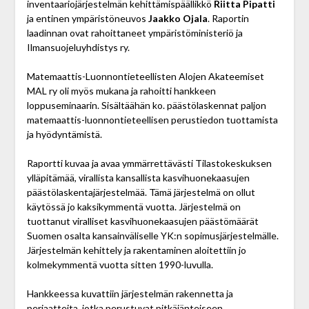
inventaariojärjestelmän kehittämis­päällikkö
Riitta Pipatti
ja entinen ympäristöneuvos
Jaakko ­Ojala
. Raportin
laadinnan ovat rahoittaneet ympäristö­ministeriö ja
Ilmansuojeluyhdistys ry.
Matemaattis-Luonnontieteellisten Alojen Akateemiset
MAL ry oli myös mukana ja rahoitti hankkeen
loppuseminaarin. Sisältäähän ko. päästölaskennat paljon
matemaattis-luonnontieteellisen perustiedon tuottamista
ja hyödyntämistä.
Raportti kuvaa ja avaa ymmärrettävästi Tilasto­keskuksen
ylläpitämää, virallista kansallista kasvihuonekaasujen
päästölaskentajärjestelmää. Tämä järjestelmä on ollut
käytössä jo kaksikymmentä vuotta. Järjestelmä on
tuottanut viralliset kasvihuonekaasujen päästömäärät
Suomen osalta kansainväliselle YK:n sopimusjärjestelmälle.
Järjestelmän kehittely ja rakentaminen aloitettiin jo
kolmekymmentä vuotta sitten 1990-luvulla.
Hankkeessa kuvattiin järjestelmän rakennetta ja
periaatteita, jotka perustuvat pitkäjänteiseen