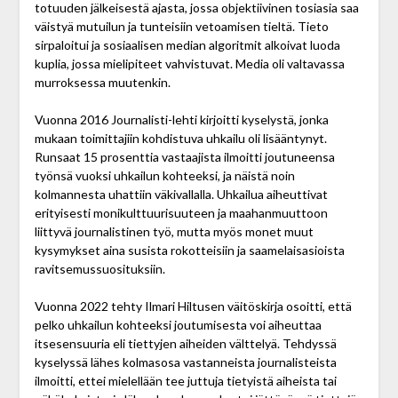
totuuden jälkeisestä ajasta, jossa objektiivinen tosiasia saa
väistyä mutuilun ja tunteisiin vetoamisen tieltä. Tieto
sirpaloitui ja sosiaalisen median algoritmit alkoivat luoda
kuplia, jossa mielipiteet vahvistuvat. Media oli valtavassa
murroksessa muutenkin.
Vuonna 2016 Journalisti-lehti kirjoitti kyselystä, jonka
mukaan toimittajiin kohdistuva uhkailu oli lisääntynyt.
Runsaat 15 prosenttia vastaajista ilmoitti joutuneensa
työnsä vuoksi uhkailun kohteeksi, ja näistä noin
kolmannesta uhattiin väkivallalla. Uhkailua aiheuttivat
erityisesti monikulttuurisuuteen ja maahanmuuttoon
liittyvä journalistinen työ, mutta myös monet muut
kysymykset aina susista rokotteisiin ja saamelaisasioista
ravitsemussuosituksiin.
Vuonna 2022 tehty Ilmari Hiltusen väitöskirja osoitti, että
pelko uhkailun kohteeksi joutumisesta voi aiheuttaa
itsesensuuria eli tiettyjen aiheiden välttelyä. Tehdyssä
kyselyssä lähes kolmasosa vastanneista journalisteista
ilmoitti, ettei mielellään tee juttuja tietyistä aiheista tai