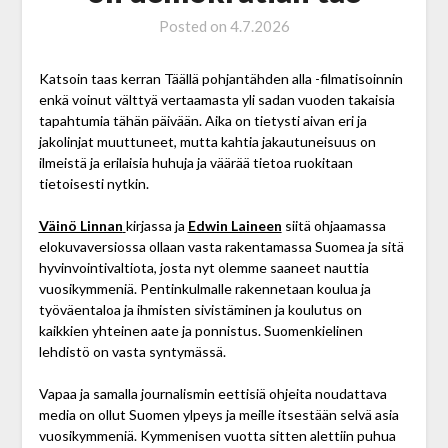
Posted on
4.7.2026
Katsoin taas kerran Täällä pohjantähden alla -filmatisoinnin
enkä voinut välttyä vertaamasta yli sadan vuoden takaisia
tapahtumia tähän päivään. Aika on tietysti aivan eri ja
jakolinjat muuttuneet, mutta kahtia jakautuneisuus on
ilmeistä ja erilaisia huhuja ja väärää tietoa ruokitaan
tietoisesti nytkin.
Väinö Linnan
kirjassa ja
Edwin Laineen
siitä ohjaamassa
elokuvaversiossa ollaan vasta rakentamassa Suomea ja sitä
hyvinvointivaltiota, josta nyt olemme saaneet nauttia
vuosikymmeniä. Pentinkulmalle rakennetaan koulua ja
työväentaloa ja ihmisten sivistäminen ja koulutus on
kaikkien yhteinen aate ja ponnistus. Suomenkielinen
lehdistö on vasta syntymässä.
Vapaa ja samalla journalismin eettisiä ohjeita noudattava
media on ollut Suomen ylpeys ja meille itsestään selvä asia
vuosikymmeniä. Kymmenisen vuotta sitten alettiin puhua