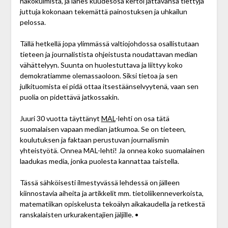
näkökulmista, ja lähes kuudesosa kertoi jättävänsä tiettyjä
juttuja kokonaan tekemättä painostuksen ja uhkailun
pelossa.
Tällä hetkellä jopa ylimmässä valtiojohdossa osallistutaan
tieteen ja journalistista ohjeistusta noudattavan median
vähättelyyn. Suunta on huolestuttava ja liittyy koko
demokratiamme olemassaoloon. Siksi tietoa ja sen
julkituomista ei pidä ottaa itsestäänselvyytenä, vaan sen
puolia on pidettävä jatkossakin.
Juuri 30 vuotta täyttänyt
MAL
-lehti on osa tätä
suomalaisen vapaan median jatkumoa. Se on tieteen,
koulutuksen ja faktaan perustuvan journalismin
yhteistyötä. Onnea MAL-lehti! Ja onnea koko suomalainen
laadukas media, jonka puolesta kannattaa taistella.
Tässä sähköisesti ilmestyvässä lehdessä on jälleen
kiinnostavia aiheita ja artikkelit mm. tietoliikenneverkoista,
matematiikan opiskelusta tekoälyn aikakaudella ja retkestä
ranskalaisten urkurakentajien jäljille. •