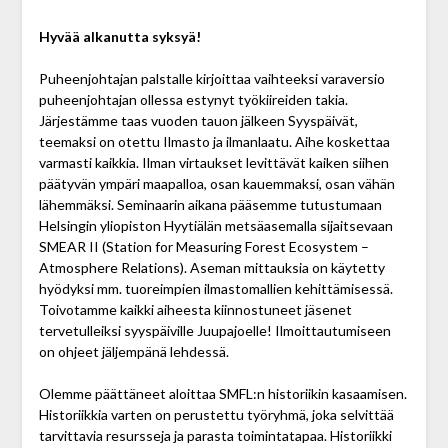
Hyvää alkanutta syksyä!
Puheenjohtajan palstalle kirjoittaa vaihteeksi varaversio
puheenjohtajan ollessa estynyt työkiireiden takia.
Järjestämme taas vuoden tauon jälkeen Syyspäivät,
teemaksi on otettu Ilmasto ja ilmanlaatu. Aihe koskettaa
varmasti kaikkia. Ilman virtaukset levittävät kaiken siihen
päätyvän ympäri maapalloa, osan kauemmaksi, osan vähän
lähemmäksi. Seminaarin aikana pääsemme tutustumaan
Helsingin yliopiston Hyytiälän metsäasemalla sijaitsevaan
SMEAR II (Station for Measuring Forest Ecosystem –
Atmosphere Relations). Aseman mittauksia on käytetty
hyödyksi mm. tuoreimpien ilmastomallien kehittämisessä.
Toivotamme kaikki aiheesta kiinnostuneet jäsenet
tervetulleiksi syyspäiville Juupajoelle! Ilmoittautumiseen
on ohjeet jäljempänä lehdessä.
Olemme päättäneet aloittaa SMFL:n historiikin kasaamisen.
Historiikkia varten on perustettu työryhmä, joka selvittää
tarvittavia resursseja ja parasta toimintatapaa. Historiikki