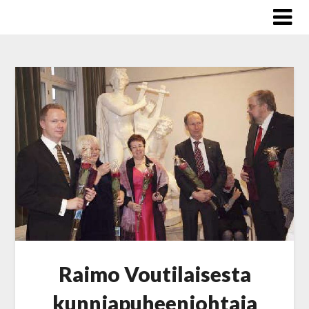
Skip
to
content
Raimo Voutilaisesta
kunniapuheenjohtaja