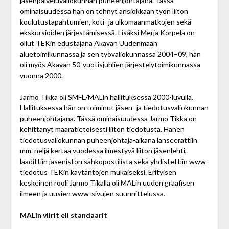
jäsenpalveluvaliokunnan puheenjohtajana. Tässä
ominaisuudessa hän on tehnyt ansiokkaan työn liiton
koulutustapahtumien, koti- ja ulkomaanmatkojen sekä
ekskursioiden järjestämisessä. Lisäksi Merja Korpela on
ollut TEKin edustajana Akavan Uudenmaan
aluetoimikunnassa ja sen työvaliokunnassa 2004–09, hän
oli myös Akavan 50-vuotisjuhlien järjestelytoimikunnassa
vuonna 2000.
Jarmo Tikka oli SMFL/MALin hallituksessa 2000-luvulla.
Hallituksessa hän on toiminut jäsen- ja tiedotusvaliokunnan
puheenjohtajana. Tässä ominaisuudessa Jarmo Tikka on
kehittänyt määrätietoisesti liiton tiedotusta. Hänen
tiedotusvaliokunnan puheenjohtaja-aikana lanseerattiin
mm. neljä kertaa vuodessa ilmestyvä liiton jäsenlehti,
laadittiin jäsenistön sähköpostilista sekä yhdistettiin www-
tiedotus TEKin käytäntöjen mukaiseksi. Erityisen
keskeinen rooli Jarmo Tikalla oli MALin uuden graafisen
ilmeen ja uusien www-sivujen suunnittelussa.
MALin viirit eli standaarit