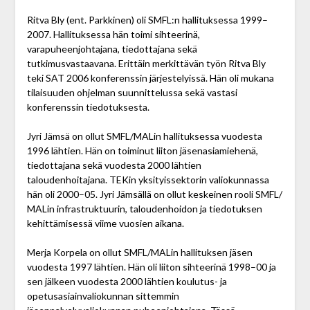
Ritva Bly (ent. Parkkinen) oli SMFL:n hallituksessa 1999–
2007. Hallituksessa hän toimi sihteerinä,
varapuheenjohtajana, tiedottajana sekä
tutkimusvastaavana. Erittäin merkittävän työn Ritva Bly
teki SAT 2006 konferenssin järjestelyissä. Hän oli mukana
tilaisuuden ohjelman suunnittelussa sekä vastasi
konferenssin tiedotuksesta.
Jyri Jämsä on ollut SMFL/MALin hallituksessa vuodesta
1996 lähtien. Hän on toiminut liiton jäsenasiamiehenä,
tiedottajana sekä vuodesta 2000 lähtien
taloudenhoitajana. TEKin yksityissektorin valiokunnassa
hän oli 2000–05. Jyri Jämsällä on ollut keskeinen rooli SMFL/
MALin infrastruktuurin, taloudenhoidon ja tiedotuksen
kehittämisessä viime vuosien aikana.
Merja Korpela on ollut SMFL/MALin hallituksen jäsen
vuodesta 1997 lähtien. Hän oli liiton sihteerinä 1998–00 ja
sen jälkeen vuodesta 2000 lähtien koulutus- ja
opetusasiainvaliokunnan sittemmin