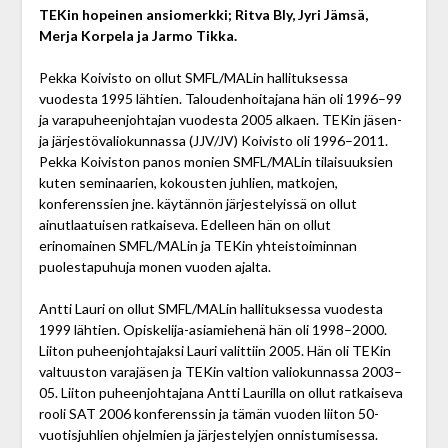
TEKin hopeinen ansiomerkki; Ritva Bly, Jyri Jämsä,
Merja Korpela ja Jarmo Tikka.
Pekka Koivisto on ollut SMFL/MALin hallituksessa
vuodesta 1995 lähtien. Taloudenhoitajana hän oli 1996–99
ja varapuheenjohtajan vuodesta 2005 alkaen. TEKin jäsen-
ja järjestövaliokunnassa (JJV/JV) Koivisto oli 1996–2011.
Pekka Koiviston panos monien SMFL/MALin tilaisuuksien
kuten seminaarien, kokousten juhlien, matkojen,
konferenssien jne. käytännön järjestelyissä on ollut
ainutlaatuisen ratkaiseva. Edelleen hän on ollut
erinomainen SMFL/MALin ja TEKin yhteistoiminnan
puolestapuhuja monen vuoden ajalta.
Antti Lauri on ollut SMFL/MALin hallituksessa vuodesta
1999 lähtien. Opiskelija-asiamiehenä hän oli 1998–2000.
Liiton puheenjohtajaksi Lauri valittiin 2005. Hän oli TEKin
valtuuston varajäsen ja TEKin valtion valiokunnassa 2003–
05. Liiton puheenjohtajana Antti Laurilla on ollut ratkaiseva
rooli SAT 2006 konferenssin ja tämän vuoden liiton 50-
vuotisjuhlien ohjelmien ja järjestelyjen onnistumisessa.