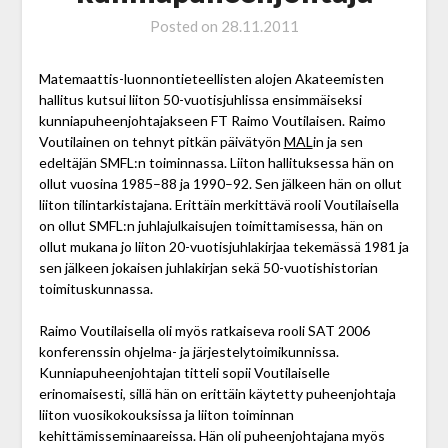
Posted on
28.11.2011
Matemaattis-luonnontieteellisten alojen Akateemisten
hallitus kutsui liiton 50-vuotisjuhlissa ensimmäiseksi
kunniapuheenjohtajakseen FT Raimo Voutilaisen. Raimo
Voutilainen on tehnyt pitkän päivätyön
MAL
in ja sen
edeltäjän SMFL:n toiminnassa. Liiton hallituksessa hän on
ollut vuosina 1985–88 ja 1990–92. Sen jälkeen hän on ollut
liiton tilintarkistajana. Erittäin merkittävä rooli Voutilaisella
on ollut SMFL:n juhlajulkaisujen toimittamisessa, hän on
ollut mukana jo liiton 20-vuotisjuhlakirjaa tekemässä 1981 ja
sen jälkeen jokaisen juhlakirjan sekä 50-vuotishistorian
toimituskunnassa.
Raimo Voutilaisella oli myös ratkaiseva rooli SAT 2006
konferenssin ohjelma- ja järjestelytoimikunnissa.
Kunniapuheenjohtajan titteli sopii Voutilaiselle
erinomaisesti, sillä hän on erittäin käytetty puheenjohtaja
liiton vuosikokouksissa ja liiton toiminnan
kehittämisseminaareissa. Hän oli puheenjohtajana myös