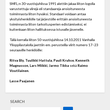
SMFL:n 30-vuotisjuhlissa 1991 alettiin jakaa liiton logolla
varustettuja viirejä eli standaareja ansioituneesta
toiminnasta liiton hyväksi. Standaari voidaan antaa
yksityishenkilölle tai järjestölle erittäin ansioituneesta
toiminnasta liiton tarkoitusperien edistämiseksi, ei
kuitenkaan liiton hallituksessa istuvalle jäsenelle.
Tällä kerralla liiton 50-vuotisjuhlissa 14.10.2011 Vanhalla
Ylioppilastalolla jaettiin em. perusteilla viirit numero 17–23
seuraaville henkilöille:
Ritva Bly
,
Tuulikki Hattula
,
Pauli Kruhse
,
Kenneth
Magnusson
,
Lars Miikki
,
Jarmo Tikka
sekä
Raimo
Voutilainen
.
Lasse Paajanen
SEARCH