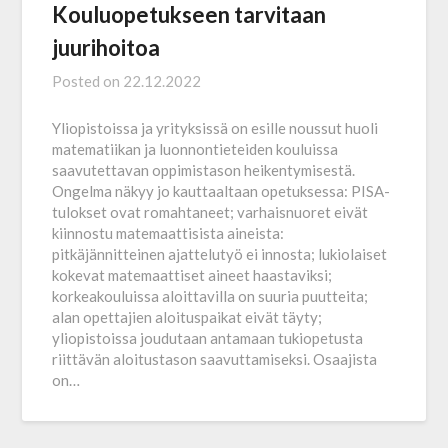
Kouluopetukseen tarvitaan
juurihoitoa
Posted on
22.12.2022
Yliopistoissa ja yrityksissä on esille noussut huoli
matematiikan ja luonnon­tieteiden kouluissa
saavutettavan oppimistason heikentymisestä.
Ongelma näkyy jo kauttaaltaan opetuksessa: PISA-
tulokset ovat romahtaneet; varhaisnuoret eivät
kiinnostu matemaattisista aineista:
pitkäjännitteinen ajattelutyö ei innosta; lukiolaiset
kokevat matemaattiset aineet haastaviksi;
korkeakouluissa aloittavilla on suuria puutteita;
alan opettajien aloituspaikat eivät täyty;
yliopistoissa joudutaan antamaan tuki­opetusta
riittävän aloitustason saavuttamiseksi. Osaajista
on…