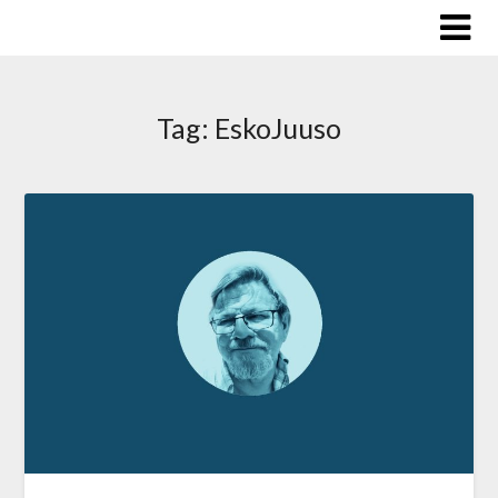
Skip
to
content
Tag:
EskoJuuso