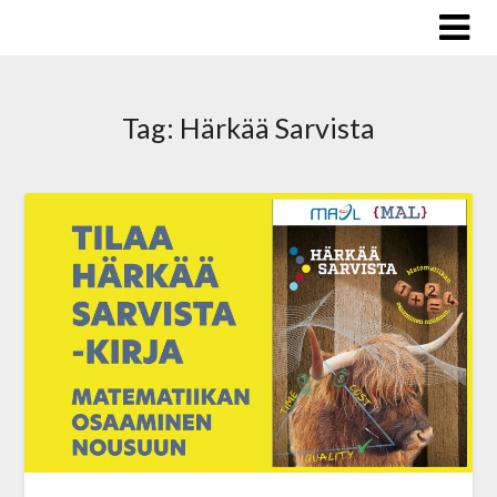
Skip
to
content
Tag:
Härkää Sarvista