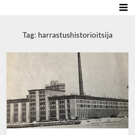
Skip
to
content
Tag:
harrastushistorioitsija