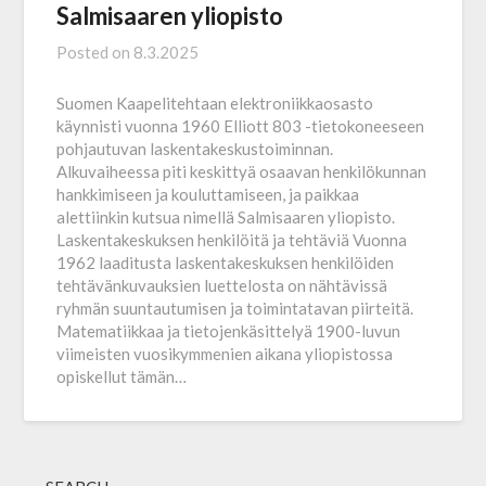
Salmisaaren yliopisto
Posted on
8.3.2025
Suomen Kaapelitehtaan elektroniikkaosasto
käynnisti vuonna 1960 Elliott 803 -tietokoneeseen
pohjautuvan laskentakeskustoiminnan.
Alkuvaiheessa piti keskittyä osaavan henkilökunnan
hankkimiseen ja kouluttamiseen, ja paikkaa
alettiinkin kutsua nimellä Salmisaaren yliopisto.
Laskentakeskuksen henkilöitä ja tehtäviä Vuonna
1962 laaditusta laskentakeskuksen henkilöiden
tehtävänkuvauksien luettelosta on nähtävissä
ryhmän suuntautumisen ja toimintatavan piirteitä.
Matematiikkaa ja tietojenkäsittelyä 1900-luvun
viimeisten vuosikymmenien aikana yliopistossa
opiskellut tämän…