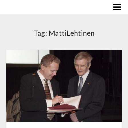
Skip
to
content
Tag:
MattiLehtinen