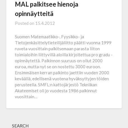
MAL palkitsee hienoja
opinnäytteitä
Posted on
15.4.2012
Suomen Matemaatikko-, Fyysikko- ja
Tietojenkäsittelytieteilijäliitto päätti vuonna 1999
ruveta vuosittain palkitsemaan parasta liiton
toimialoihin liittyvillä aloilla kirjoitettua pro gradu -
opinnäytettä. Palkinnon suuruus on ollut 2000
euroa, mutta nyt se on nostettu 3000 euroon.
Ensimmäisen kerran palkinto jaettiin vuoden 2000
keväällä, edellisenä vuotena hyväksyttyjen töiden
perusteella. SMFL:n kattojärjestö Tekniikan
Akateemiset oli jo vuodesta 1986 palkinnut
vuosittain…
SEARCH