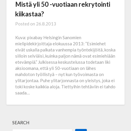
Mistä yli 50 -vuotiaan rekrytointi
kiikastaa?
Posted on
26.8.2013
Kuva: pixabay Helsingin Sanomien
mielipidekirjoittaja elokuussa 2013: ”Esimiehet
eivät uskalla palkata vanhempia työntekijöitä, koska
silloin selviäisi, kuinka paljon nämä ovat esimiehiään
etevämpiä.” Julkisessa keskustelussa todetaan liki
aksioomana, että yli 50-vuotiaan on lähes
mahdoton työllistyä – nyt kun työvoimasta on
ylitarjontaa. Puhe ylitarjonnasta on yleistys, joka ei
toki koske kaikkia aloja. Tiettyihin tehtäviin ei tahdo
saada…
SEARCH