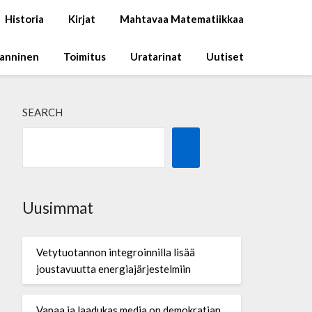
Historia
Kirjat
Mahtavaa Matematiikkaa
Manninen
Toimitus
Uratarinat
Uutiset
SEARCH
Uusimmat
Vetytuotannon integroinnilla lisää
joustavuutta energiajärjestelmiin
Vapaa ja laadukas media on demokratian