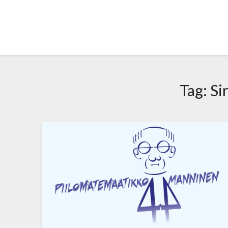
Skip
to
content
Tag:
Si