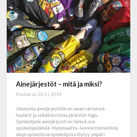
Ainejärjestöt – mitä ja miksi?
Posted on
20.11.2019
Jokaisella ainejärjestöllä on oman värisensä
haalarit ja selkää koristaa järjestön logo.
Opiskelijalle ainejärjestö on tärkeä osa
opiskelijaelämää. Matemaattis-luonnontieteellisiä
aloja opiskelevia opiskelijoita löytyy ympäri