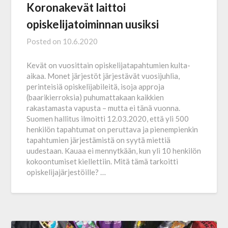
Koronakevät laittoi
opiskelijatoiminnan uusiksi
Posted on
10.6.2020
Kevät on vuosittain opiskelijatapahtumien kulta-
aikaa. Monet järjestöt järjestävät vuosijuhlia,
perinteisiä opiskelija­bileitä, isoja approja
(baarikierroksia) puhumattakaan kaikkien
rakastamasta vapusta – mutta ei tänä vuonna.
Suomen hallitus ilmoitti 12.03.2020, että yli 500
henkilön tapahtumat on peruttava ja pienempienkin
tapahtumien järjestämistä on syytä miettiä
uudestaan. Kauaa ei mennytkään, kun yli 10 henkilön
kokoontumiset kiellettiin. Mitä tämä tarkoitti
opiskelijajärjestöille? …