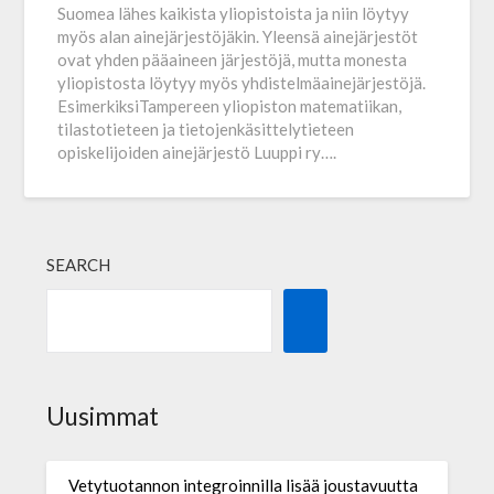
Suomea lähes kaikista yliopistoista ja niin löytyy
myös alan ainejärjestöjäkin. Yleensä ainejärjestöt
ovat yhden pääaineen järjestöjä, mutta monesta
yliopistosta löytyy myös yhdistelmäainejärjestöjä.
EsimerkiksiTampereen yliopiston matematiikan,
tilastotieteen ja tietojenkäsittelytieteen
opiskelijoiden ainejärjestö Luuppi ry….
SEARCH
Uusimmat
Vetytuotannon integroinnilla lisää joustavuutta