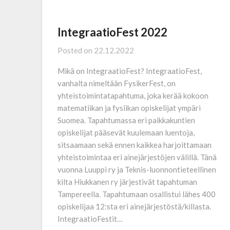
IntegraatioFest 2022
Posted on
22.12.2022
Mikä on IntegraatioFest? IntegraatioFest,
vanhalta nimeltään FysikerFest, on
yhteistoiminta­tapahtuma, joka kerää kokoon
matematiikan ja fysiikan opiskelijat ympäri
Suomea. Tapahtumassa eri paikkakuntien
opiskelijat pääsevät kuulemaan luentoja,
sitsaamaan sekä ennen kaikkea harjoittamaan
yhteistoimintaa eri ainejärjestöjen välillä. Tänä
vuonna Luuppi ry ja Teknis-luonnontieteellinen
kilta Hiukkanen ry järjestivät tapahtuman
Tampereella. Tapahtumaan osallistui lähes 400
opiskelijaa 12:sta eri ainejärjestöstä/killasta.
IntegraatioFestit…