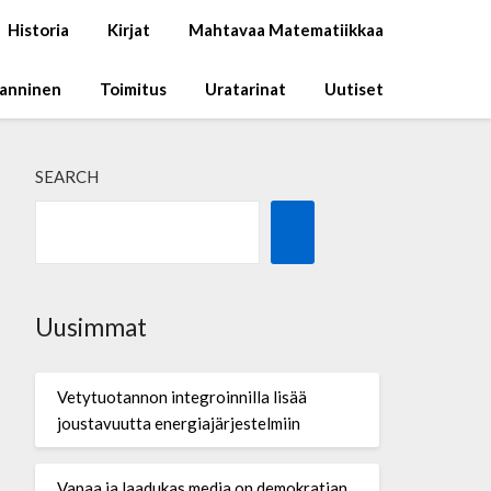
Historia
Kirjat
Mahtavaa Matematiikkaa
Manninen
Toimitus
Uratarinat
Uutiset
SEARCH
Uusimmat
Vetytuotannon integroinnilla lisää
joustavuutta energiajärjestelmiin
Vapaa ja laadukas media on demokratian