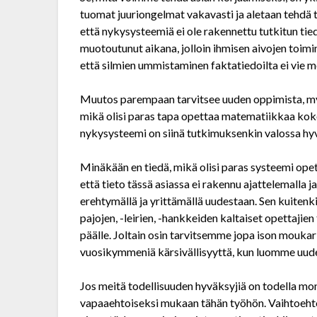
tuomat juuriongelmat vakavasti ja aletaan tehdä
että nykysysteemiä ei ole rakennettu tutkitun tied
muotoutunut aikana, jolloin ihmisen aivojen toimi
että silmien ummistaminen faktatiedoilta ei vie m
Muutos parempaan tarvitsee uuden oppimista, myö
mikä olisi paras tapa opettaa matematiikkaa koko
nykysysteemi on siinä tutkimuksenkin valossa hyvi
Minäkään en tiedä, mikä olisi paras systeemi opet
että tieto tässä asiassa ei rakennu ajattelemalla j
erehtymällä ja yrittämällä uudestaan. Sen kuitenk
pajojen, -leirien, -hankkeiden kaltaiset opettaji
päälle. Joltain osin tarvitsemme jopa ison moukari
vuosikymmeniä kärsivällisyyttä, kun luomme uuden
Jos meitä todellisuuden hyväksyjiä on todella mo
vapaaehtoiseksi mukaan tähän työhön. Vaihtoehto