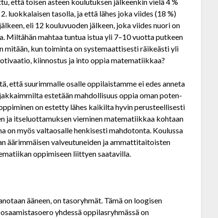
u, että toisen asteen koulutuksen jälkeenkin vielä 4 %
. luokkalaisen tasolla, ja että lähes joka viides (18 %)
jälkeen, eli 12 koulu­vuoden jälkeen, joka viides nuori on
a. Miltähän mahtaa tuntua istua yli 7–10 vuotta putkeen
mitään, kun toiminta on systemaattisesti räikeästi yli
ivaatio, kiinnostus ja into oppia matematiikkaa?
tä, että suurimmalle osalle oppilaistamme ei edes anneta
hjakkaimmilta estetään mahdollisuus oppia oman poten­
oppiminen on estetty lähes kaikilta hyvin perusteellisesti
nen ja itseluottamuksen vieminen matematiikkaa kohtaan
a on myös valtaosalle henkisesti mahdotonta. Koulussa
an äärimmäisen valveutuneiden ja ammattitaitoisten
ematiikan oppimiseen liittyen saatavilla.
sanotaan ääneen, on tasoryhmät. Tämä on loogisen
un osaamistasoero yhdessä oppilasryhmässä on