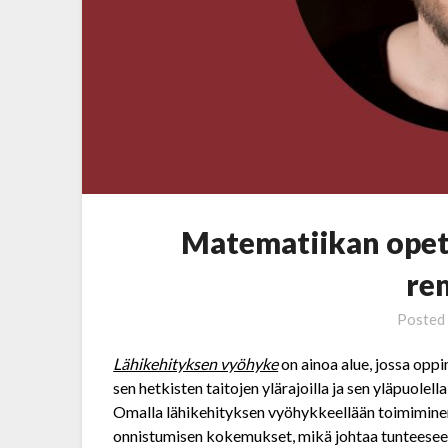
Matematiikan opetu
re
Posted
Lähikehityksen vyöhyke
on ainoa alue, jossa opp
sen hetkisten taitojen ylärajoilla ja sen yläpuolella
Omalla lähikehityksen vyöhykkeellään toimiminen
onnistumisen kokemukset, mikä johtaa tunteesee