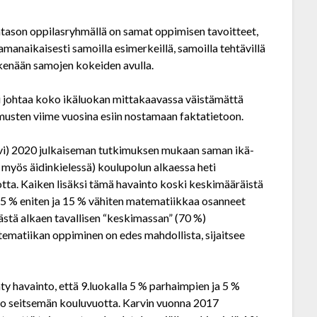
ätason oppilasryhmällä on samat oppimisen tavoitteet,
man­aikaisesti samoilla esimerkeillä, samoilla tehtävillä
eskenään samojen kokeiden avulla.
 johtaa koko ikäluokan mittakaavassa väistämättä
musten viime vuosina esiin nostamaan faktatietoon.
rvi) 2020 julkaiseman tutkimuksen mukaan saman ikä­
myös äidin­kielessä) koulupolun alkaessa heti
tta. Kaiken lisäksi tämä havainto koski keskimääräistä
s 15 % eniten ja 15 % vähiten matematiikkaa osanneet
ästä alkaen tavallisen “keski­massan” (70 %)
atematiikan oppiminen on edes mahdollista, sijaitsee
y havainto, että 9.luokalla 5 % parhaimpien ja 5 %
o seitsemän kouluvuotta. Karvin vuonna 2017