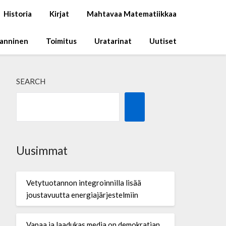
Historia
Kirjat
Mahtavaa Matematiikkaa
Manninen
Toimitus
Uratarinat
Uutiset
SEARCH
Uusimmat
Vetytuotannon integroinnilla lisää
joustavuutta energiajärjestelmiin
Vapaa ja laadukas media on demokratian