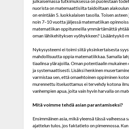
julkaisemassa tutkimuksessa on puolestaan todett
nuorista on matemaattisilta taidoiltaan alakoulun 2
on enintään 5. luokkalaisen tasolla. Toisen asteen 
noin 7–10 vuotta jäljessä matematiikan opinnoiss
matematiikan oppi­tunneilla ymmärtämättä yhtään 
oman lähikehityksen vyöhykkeen? Lisääntyykö mot
Nykysysteemi ei toimi siitä yksinkertaisesta syys
mahdollisuutta oppia matematiikkaa. Samalla la
tiaalinsa ylärajoilla. Oman potentiaalin mukainen 
ja systemaattisesti. Lisäksi henkinen musertami
varmistaa sen, että omaehtoinen oppiminen koton
murennettu itseluottamus ei tervehdy kotona ilm
vanhempien apua, joita vain hyvin harvalla on mat
Mitä voimme tehdä asian parantamiseksi?
Ensimmäinen asia, mikä yleensä tässä vaiheessa 
ajattelun tulos, jos faktatieto on pimennossa. K