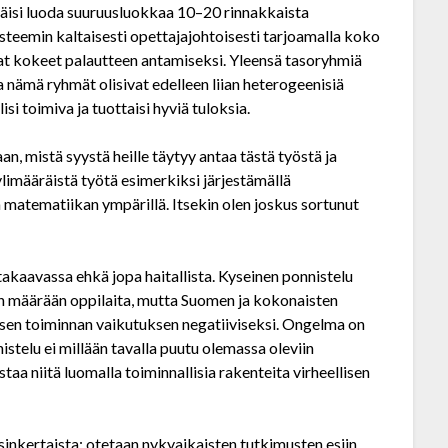
täisi luoda suuruusluokkaa 10–20 rinnakkaista
steemin kaltaisesti opettajajohtoisesti tarjoamalla koko
at kokeet palautteen antamiseksi. Yleensä tasoryhmiä
nämä ryhmät olisivat edelleen liian hetero­geenisiä
si toimiva ja tuottaisi hyviä tuloksia.
an, mistä syystä heille täytyy antaa tästä työstä ja
limääräistä työtä esimerkiksi järjestämällä
 matematiikan ympärillä. Itsekin olen joskus sortunut
a­kaavassa ehkä jopa haitallista. Kyseinen ponnistelu
neen määrään oppilaita, mutta Suomen ja kokonaisten
isen toiminnan vaikutuksen negatiiviseksi. Ongelma on
istelu ei millään tavalla puutu olemassa oleviin
aa niitä luomalla toiminnallisia rakenteita virheellisen
in­kertaista: otetaan nykyaikaisten tutkimusten esiin