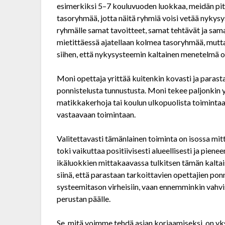
esimerkiksi 5–7 koulu­vuoden luokkaa, meidän pi
tasoryhmää, jotta näitä ryhmiä voisi vetää nykysy
ryhmälle samat tavoitteet, samat tehtävät ja sam
mietittäessä ajatellaan kolmea tasoryhmää, mutta 
siihen, että nykysysteemin kaltainen menetelmä oli
Moni opettaja yrittää kuitenkin kovasti ja parasta
ponnistelusta tunnustusta. Moni tekee paljonkin y
matikkakerhoja tai koulun ulkopuolista toimintaa
vastaavaan toimintaan.
Valitettavasti tämänlainen toiminta on isossa mitt
toki vaikuttaa positiivisesti alueellisesti ja pie
ikäluokkien mittakaavassa tulkitsen tämän kalta
siinä, että parastaan tarkoittavien opettajien ponn
systeemitason virheisiin, vaan ennemminkin vahvist
perustan päälle.
Se, mitä voimme tehdä asian korjaamiseksi, on yks