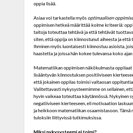
oppia lisää.
Asiaa voi tarkastella myös
optimaalisen oppimise
oppimisen hetkeä määrittää kolme kriteeriä: oppij
taitoja toteuttaa tehtävä ja että tehtävät tuottav
siten, että oppija on kiinnostunut aiheesta ja et
Ihminen myös luontaisesti kiinnostuu asioista, jo
haastetta ja joissa hän kokee tulevansa koko aja
Matematiikan oppimisen näkökulmasta oppilaat ol
lisääntyvän kiinnostuksen positiiviseen kierteesee
että jokainen oppilas toimisi valtaosan oppitunti
Valitettavasti nyky­systeemimme on sellainen, että
hyvin vaikeaa toteuttaa käytännössä. Nykyinen s
negatiiviseen kierteeseen, eli motivaation lasku
ja heikkoon matematiikan osaamistasoon. Tämä nä
tuloksiin liittyvissä tutkimuksissa.
Miksi nykysysteemi ei toimi?