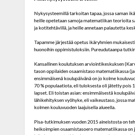
Nykysysteemillä tarkoitan tapaa, jossa saman ik
heille opetetaan samoja matematiikan teorioita sa
ja kotitehtävillä, ja heille annetaan palautetta k
Tapamme järjestää opetus ikäryhmien mukaisesti
huonoihin oppimistuloksiin. Pureudutaanpa tutki
Kansallinen koulutuksen arviointikeskuksen (Ka
tason oppilaiden osaamistaso matematiikassa (ja 
ensimmäisenä koulu­päivänä on jo kolme kouluvuo
70 % populaatiota, eli tuloksesta oli jätetty poi
lapset. Eli toistan asian: ensimmäisestä koulupäiv
lähikehityksen vyöhyke, eli vaikeus­taso, jossa m
kolmen kouluvuoden laajuisella alueella.
Pisa-tutkimuksen vuoden 2015 aineistosta on teht
heikoimpien osaamistasoero matematiikassa on j