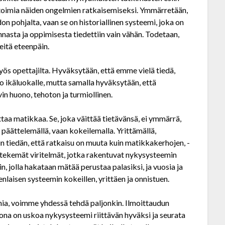
 toimia näiden ongelmien ratkaisemiseksi. Ymmärretään,
on pohjalta, vaan se on historiallinen systeemi, joka on
nnasta ja oppimisesta tiedettiin vain vähän. Todetaan,
eitä eteenpäin.
s opettajilta. Hyväksytään, että emme vielä tiedä,
 ikä­luokalle, mutta samalla hyväksytään, että
n huono, tehoton ja turmiollinen.
taa matikkaa. Se, joka väittää tietävänsä, ei ymmärrä,
a päättelemällä, vaan kokeilemalla. Yrittämällä,
in tiedän, että ratkaisu on muuta kuin matikkakerhojen, -
en tekemät viritelmät, jotka rakentuvat nykysysteemin
n, jolla hakataan mätää perustaa palasiksi, ja vuosia ja
laisen systeemin kokeillen, yrittäen ja onnistuen.
nia, voimme yhdessä tehdä paljonkin. Ilmoittaudun
na on uskoa nykysysteemi riittävän hyväksi ja seurata