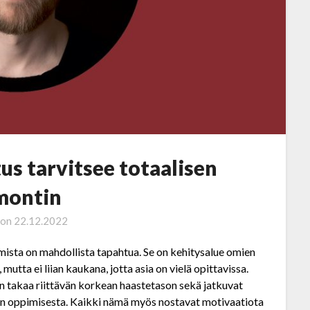
s tarvitsee totaalisen
montin
 on
22.12.2022
imista on mahdollista tapahtua. Se on kehitysalue omien
, mutta ei liian kaukana, jotta asia on vielä opittavissa.
 takaa riittävän korkean haastetason sekä jatkuvat
n oppimisesta. Kaikki nämä myös nostavat motivaatiota