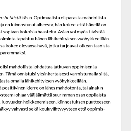
n hetkistä
käsin. Optimaalista eli parasta mahdollista
a on kiinnostunut aiheesta, hän kokee, että hänellä on
at sopivan kokoisia haasteita. Asian voi myös tiivistää
tä toiminta tapahtuu hänen lähikehityksen vyöhykkeellään.
issa kokee olevansa hyvä, jotka tarjoavat oikean tasoista
n paremmaksi.
isi mahdollista johdattaa jatkuvan oppimisen ja
n. Tämä onnistuisi yksinkertaisesti varmistumalla siitä,
­ajasta omalla lähikehityksen vyöhykkeellään.
 positiivinen kierre on lähes mahdotonta, tai ainakin
ysteemi ohjaa vääjäämättä suurimman osan oppilaista
un, luovuuden heikkenemiseen, kiinnostuksen puutteeseen
kyy vahvasti sekä koulu­viihtyvyyteen että oppimis­