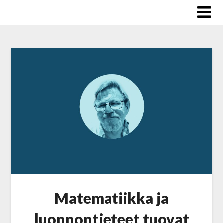
Skip
to
content
Matematiikka ja
luonnontieteet tuovat