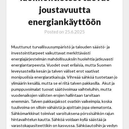
joustavuutta
energiankäyttöön
Posted on
25.6.2025
Muuttunut turvallisuusympäristö ja talouden säästö- ja
investointitarpeet vaikuttavat merkittävästi
energiajärjestelmän mahdollisuuksiin huolehtia jatkuvasti
energiantarpeesta. Vuodet ovat erilaisia, mutta Suomen
leveysasteilla kesän ja talven väliset erot vaativat
monipuolisia energiaratkaisuja. Vihreää sähköä tuotetaan jo
ylimäärin kesällä, mutta se ei riitä talven pakkasilla. Akut ja
pumppuvoimalat tuovat säätövoimaa vaihteluihin, mutta
vuodenaikojen välisten erojen hallintaan tarvitaan
enemmän. Talven pakkasjaksot ovatkin vaikeimpia, koska
tuulivoima on silloin vähäistä ja ajoittain jopa olematonta.
Sähkömarkkinat toimivat varoituksena pörssisähkön rajun
hintavaihtelun kautta. Sähköä voidaan kyllä säästää ja
varasto­kapasiteettikin on kasvussa. Sähköautoihin ja vedyn