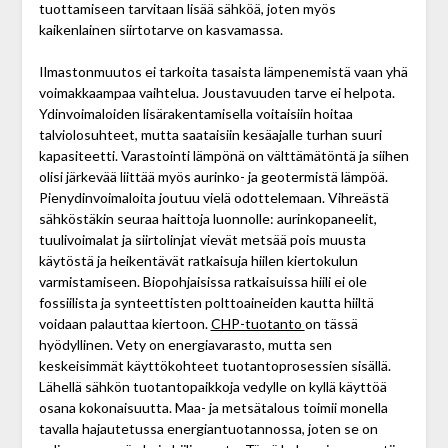
tuottamiseen tarvitaan lisää sähköä, joten myös
kaikenlainen siirtotarve on kasvamassa.
Ilmastonmuutos ei tarkoita tasaista lämpenemistä vaan yhä
voimakkaampaa vaihtelua. Joustavuuden tarve ei helpota.
Ydinvoimaloiden lisärakentamisella voitaisiin hoitaa
talviolosuhteet, mutta saataisiin kesäajalle turhan suuri
kapasiteetti. Varastointi lämpönä on välttämätöntä ja siihen
olisi järkevää liittää myös aurinko- ja geotermistä lämpöä.
Pienydinvoimaloita joutuu vielä odottelemaan. Vihreästä
sähköstäkin seuraa haittoja luonnolle: aurinkopaneelit,
tuulivoimalat ja siirtolinjat vievät metsää pois muusta
käytöstä ja heikentävät ratkaisuja hiilen kiertokulun
varmistamiseen. Biopohjaisissa ratkaisuissa hiili ei ole
fossiilista ja synteettisten polttoaineiden kautta hiiltä
voidaan palauttaa kiertoon.
CHP-tuotanto
on tässä
hyödyllinen. Vety on energiavarasto, mutta sen
keskeisimmät käyttökohteet tuotantoprosessien sisällä.
Lähellä sähkön tuotantopaikkoja vedylle on kyllä käyttöä
osana kokonaisuutta. Maa- ja metsätalous toimii monella
tavalla hajautetussa energian­tuotannossa, joten se on