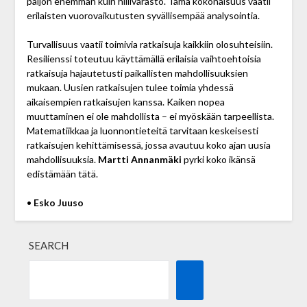
paljon enemmän kuin hiilivarasto. Tämä kokonaisuus vaatii
erilaisten vuorovaikutusten syvällisempää analysointia.
Turvallisuus vaatii toimivia ratkaisuja kaikkiin olosuhteisiin.
Resilienssi toteutuu käyttämällä erilaisia vaihtoehtoisia
ratkaisuja hajautetusti paikallisten mahdollisuuksien
mukaan. Uusien ratkaisujen tulee toimia yhdessä
aikaisempien ratkaisujen kanssa. Kaiken nopea
muuttaminen ei ole mahdollista – ei myöskään tarpeellista.
Matematiikkaa ja luonnontieteitä tarvitaan keskeisesti
ratkaisujen kehittämisessä, jossa avautuu koko ajan uusia
mahdollisuuksia.
Martti Annanmäki
pyrki koko ikänsä
edistämään tätä.
•
Esko Juuso
SEARCH