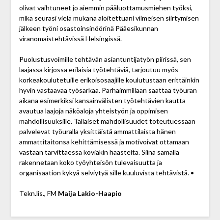
olivat vaihtuneet jo aiemmin pääluottamusmiehen työksi,
mikä seurasi vielä mukana aloitettuani viimeisen siirtymisen
jälkeen työni osastoinsinöörinä Pää­esikunnan
viranomaistehtävissä Helsingissä.
Puolustusvoimille tehtävän asiantuntijatyön piirissä, sen
laajassa kirjossa erilaisia työtehtäviä, tarjoutuu myös
korkeakoulutetuille erikoisosaajille koulutustaan erittäinkin
hyvin vastaavaa työsarkaa. Parhaimmillaan saattaa työuran
aikana esimerkiksi kansainvälisten työtehtävien kautta
avautua laajoja näköaloja yhteistyön ja oppimisen
mahdollisuuksille. Tällaiset mahdollisuudet toteutuessaan
palvelevat työuralla yksittäistä ammattilaista hänen
ammattitaitonsa kehittämisessä ja motivoivat ottamaan
vastaan tarvittaessa koviakin haasteita. Siinä samalla
rakennetaan koko työyhteisön tulevaisuutta ja
organisaation kykyä selviytyä sille kuuluvista tehtävistä. •
Tekn.lis., FM
Maija Lakio-Haapio