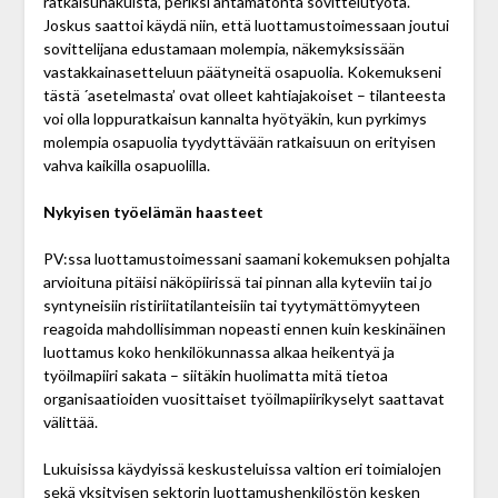
ratkaisuhakuista, periksi antamatonta sovittelu­työtä.
Joskus saattoi käydä niin, että luottamus­toimessaan joutui
sovittelijana edustamaan molempia, näkemyksissään
vastakkainasetteluun päätyneitä osapuolia. Kokemukseni
tästä ´asetelmasta’ ovat olleet kahtiajakoiset – tilanteesta
voi olla loppuratkaisun kannalta hyötyäkin, kun pyrkimys
molempia osapuolia tyydyttävään ratkaisuun on erityisen
vahva kaikilla osapuolilla.
Nykyisen työelämän haasteet
PV:ssa luottamustoimessani saamani kokemuksen pohjalta
arvioituna pitäisi näköpiirissä tai pinnan alla kyteviin tai jo
syntyneisiin ristiriitatilanteisiin tai tyytymättömyyteen
reagoida mahdollisimman nopeasti ennen kuin keskinäinen
luottamus koko henkilökunnassa alkaa heikentyä ja
työilmapiiri sakata – siitäkin huolimatta mitä tietoa
organisaatioiden vuosittaiset työilmapiirikyselyt saattavat
välittää.
Lukuisissa käydyissä keskusteluissa valtion eri toimi­alojen
sekä yksityisen sektorin luottamushenkilöstön kesken