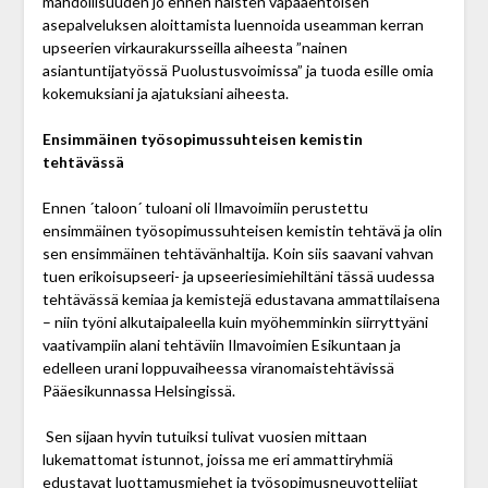
mahdollisuuden jo ennen naisten vapaaehtoisen
asepalveluksen aloittamista luennoida useamman kerran
upseerien virkaurakursseilla aiheesta ”nainen
asiantuntijatyössä Puolustusvoimissa” ja tuoda esille omia
kokemuksiani ja ajatuksiani aiheesta.
Ensimmäinen työsopimussuhteisen kemistin
tehtävässä
Ennen ´taloon´ tuloani oli Ilmavoimiin perustettu
ensimmäinen työsopimussuhteisen kemistin tehtävä ja olin
sen ensimmäinen tehtävänhaltija. Koin siis saavani vahvan
tuen erikoisupseeri- ja upseeriesimiehiltäni tässä uudessa
tehtävässä kemiaa ja kemistejä edustavana ammattilaisena
– niin työni alkutaipaleella kuin myöhemminkin siirryttyäni
vaativampiin alani tehtäviin Ilmavoimien Esikuntaan ja
edelleen urani loppuvaiheessa viranomaistehtävissä
Pääesikunnassa Helsingissä.
Sen sijaan hyvin tutuiksi tulivat vuosien mittaan
lukemattomat istunnot, joissa me eri ammattiryhmiä
edustavat luottamusmiehet ja työsopimusneuvottelijat