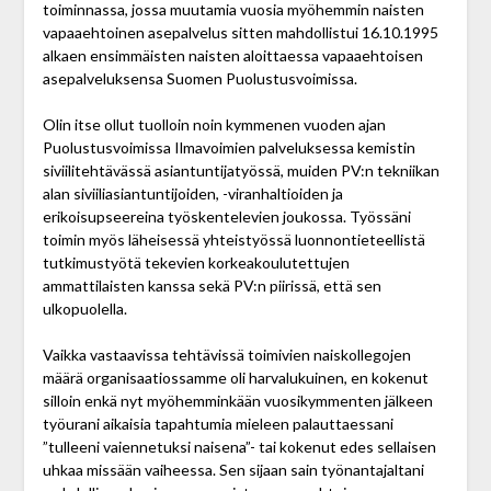
toiminnassa, jossa muutamia vuosia myöhemmin naisten
vapaaehtoinen asepalvelus sitten mahdollistui 16.10.1995
alkaen ensimmäisten naisten aloittaessa vapaaehtoisen
asepalveluksensa Suomen Puolustusvoimissa.
Olin itse ollut tuolloin noin kymmenen vuoden ajan
Puolustusvoimissa Ilmavoimien palveluksessa kemistin
siviilitehtävässä asiantuntijatyössä, muiden PV:n tekniikan
alan siviiliasiantuntijoiden, -viranhaltioiden ja
erikoisupseereina työskentelevien joukossa. Työssäni
toimin myös läheisessä yhteistyössä luonnontieteellistä
tutkimustyötä tekevien korkeakoulutettujen
ammattilaisten kanssa sekä PV:n piirissä, että sen
ulkopuolella.
Vaikka vastaavissa tehtävissä toimivien naiskollegojen
määrä organisaatiossamme oli harvalukuinen, en kokenut
silloin enkä nyt myöhemminkään vuosi­kymmenten jälkeen
työurani aikaisia tapahtumia mieleen palauttaessani
”tulleeni vaiennetuksi naisena”- tai kokenut edes sellaisen
uhkaa missään vaiheessa. Sen sijaan sain työnantajaltani