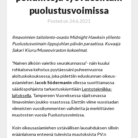
puolustusvoimissa
Posted on
24.6.2021
Ilmavoimien taitolento-osasto Midnight Hawksin ylilento
Puolustusvoimain lippujuhlan päivän paraatissa. Kuvaaja
Sakari Kiuru/Museoviraston kokoelmat.
”Nainen älköön vaietko seurakunnassa”- näin kuului
rohkaiseva kehotus pyytäessäni puheenvuoroa
aloituskokouksessa, joka pidettiin eduskunnan oikeus­
asiamiehen
Jacob Södermanin
ollessa suorittamassa
säädöspohjaista tarkastuskäyntiään
Lentotekniikka­
laitoksella
, Tampereen Vuoreksessa sijaitsevassa
Ilmavoimien joukko-osastossa. Elettiin viime vuosisadan
viimeisten vuosikymmenten vaihdetta ja merkittävien
muutosten vuosia Puolustusvoimissa.
Koin oikeusasiamiehen ystävällisen lausahduksen silloin
eräänlaisena enteenä tulevista muutoksista PV:n