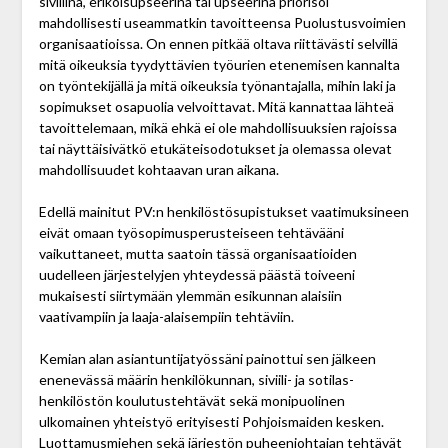
siviilinä, erikoisupseerina tai upseerina priorisoi
mahdollisesti useammatkin tavoitteensa Puolustus­voimien
organisaatioissa. On ennen pitkää oltava riittävästi selvillä
mitä oikeuksia tyydyttävien työurien etenemisen kannalta
on työntekijällä ja mitä oikeuksia työnantajalla, mihin laki ja
sopimukset osapuolia velvoittavat. Mitä kannattaa lähteä
tavoittelemaan, mikä ehkä ei ole mahdollisuuksien rajoissa
tai näyttäisivätkö etukäteisodotukset ja olemassa olevat
mahdollisuudet kohtaavan uran aikana.
Edellä mainitut PV:n henkilöstösupistukset vaatimuksineen
eivät omaan työsopimusperusteiseen tehtävääni
vaikuttaneet, mutta saatoin tässä organisaatioiden
uudelleen järjestelyjen yhteydessä päästä toiveeni
mukaisesti siirtymään ylemmän esikunnan alaisiin
vaativampiin ja laaja-alaisempiin tehtäviin.
Kemian alan asiantuntijatyössäni painottui sen jälkeen
enenevässä määrin henkilökunnan, siviili- ja sotilas­
henkilöstön koulutustehtävät sekä monipuolinen
ulkomainen yhteistyö erityisesti Pohjoismaiden kesken.
Luottamusmiehen sekä järjestön puheenjohtajan tehtävät