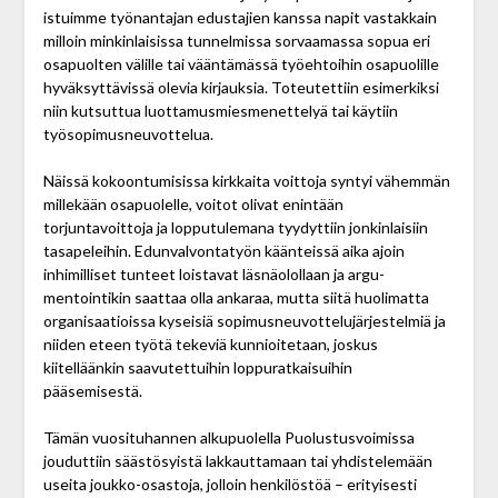
istuimme työnantajan edustajien kanssa napit vastakkain
milloin minkinlaisissa tunnelmissa sorvaamassa sopua eri
osapuolten välille tai vääntämässä työehtoihin osapuolille
hyväksyttävissä olevia kirjauksia. Toteutettiin esimerkiksi
niin kutsuttua luottamusmiesmenettelyä tai käytiin
työsopimusneuvottelua.
Näissä kokoontumisissa kirkkaita voittoja syntyi vähemmän
millekään osapuolelle, voitot olivat enintään
torjuntavoittoja ja lopputulemana tyydyttiin jonkin­laisiin
tasapeleihin. Edunvalvontatyön käänteissä aika ajoin
inhimilliset tunteet loistavat läsnäolollaan ja argu­
mentointikin saattaa olla ankaraa, mutta siitä huolimatta
organisaatioissa kyseisiä sopimusneuvottelu­järjestelmiä ja
niiden eteen työtä tekeviä kunnioitetaan, joskus
kiitelläänkin saavutettuihin loppuratkaisuihin
pääsemisestä.
Tämän vuosituhannen alkupuolella Puolustus­voimissa
jouduttiin säästösyistä lakkauttamaan tai yhdistelemään
useita joukko-osastoja, jolloin henkilöstöä – erityisesti