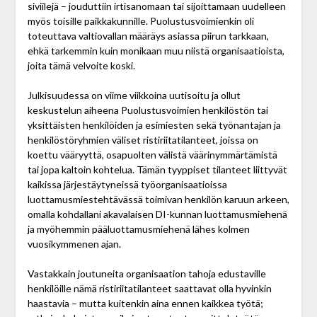
siviilejä – jouduttiin irtisanomaan tai sijoittamaan uudelleen
myös toisille paikkakunnille. Puolustusvoimienkin oli
toteuttava valtiovallan määräys asiassa piirun tarkkaan,
ehkä tarkemmin kuin monikaan muu niistä organisaatioista,
joita tämä velvoite koski.
Julkisuudessa on viime viikkoina uutisoitu ja ollut
keskustelun aiheena Puolustusvoimien henkilöstön tai
yksittäisten henkilöiden ja esimiesten sekä työnantajan ja
henkilöstöryhmien väliset ristiriitatilanteet, joissa on
koettu vääryyttä, osapuolten välistä väärinymmärtämistä
tai jopa kaltoin kohtelua. Tämän tyyppiset tilanteet liittyvät
kaikissa järjestäytyneissä työ­organisaatioissa
luottamusmiestehtävässä toimivan henkilön karuun arkeen,
omalla kohdallani akavalaisen DI-kunnan luottamus­miehenä
ja myöhemmin pääluottamus­miehenä lähes kolmen
vuosikymmenen ajan.
Vastakkain joutuneita organisaation tahoja edustaville
henkilöille nämä ristiriitatilanteet saattavat olla hyvinkin
haastavia – mutta kuitenkin aina ennen kaikkea työtä;