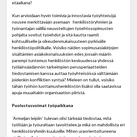
etäaikana?
Kun arvioidaan hyvin toimivia ja innostavia työ­yhteisöjä
nousee merkittävään asemaan henkilöstöryhmien ja
työnantajan välillä neuvoteltujen työehto­sopimusten
pohjalta sovitut työehdot ja sitä kautta raamit
kohtuulliselle ja oikeudenmukaisuuteen pyrkivälle
henkilöstöpolitiikalle. Voisiko näiden sopimusasiakirjojen
sisältämien asiakokonaisuuksien edes jossain määrin
parempi tuntemus henkilöstön keskuudessa yhdessä
työlainsäädännön tärkeimpien perusperiaatteiden
tiedostamisen kanssa auttaa työyhteisöissä välttämään
joidenkin konfliktien syntyä? Mieleen on tullut, voisiko
tähän työhön luottamushenkilöstön lisäksi olla saatavissa
apuja muualtakin organisaation piiristä.
Puolustusvoimat työpaikkana
´Armeijan leipiin´ tulevan olisi tärkeää tiedostaa, mitä
työltään ja työuraltaan tavoittelee ja mikä on mahdollista eri
henkilöstöryhmiin kuuluville. Miten uraorientoituneena