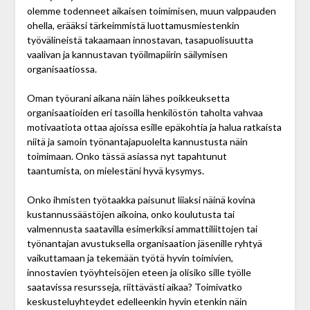
olemme todenneet aikaisen toimimisen, muun valppauden
ohella, erääksi tärkeimmistä luottamus­miestenkin
työvälineistä takaamaan innostavan, tasapuolisuutta
vaalivan ja kannustavan työ­ilmapiirin säilymisen
organisaatiossa.
Oman työurani aikana näin lähes poikkeuksetta
organisaatioiden eri tasoilla henkilöstön taholta vahvaa
motivaatiota ottaa ajoissa esille epäkohtia ja halua ratkaista
niitä ja samoin työnantajapuolelta kannustusta näin
toimimaan. Onko tässä asiassa nyt tapahtunut
taantumista, on mielestäni hyvä kysymys.
Onko ihmisten työtaakka paisunut liiaksi näinä kovina
kustannussäästöjen aikoina, onko koulutusta tai
valmennusta saatavilla esimerkiksi ammattiliittojen tai
työnantajan avustuksella organisaation jäsenille ryhtyä
vaikuttamaan ja tekemään työtä hyvin toimivien,
innostavien työyhteisöjen eteen ja olisiko sille työlle
saatavissa resursseja, riittävästi aikaa? Toimivatko
keskusteluyhteydet edelleenkin hyvin etenkin näin