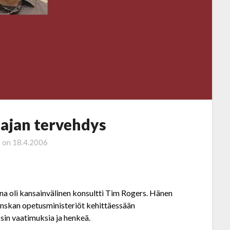
ajan tervehdys
d on
18.4.2006
jana oli kansainvälinen konsultti Tim Rogers. Hänen
anskan opetusministeriöt kehittäessään
in vaatimuksia ja henkeä.