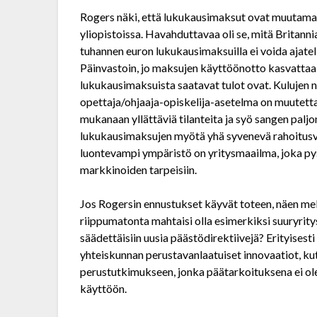
Rogers näki, että lukukausimaksut ovat muutama
yliopistoissa. Havahduttavaa oli se, mitä Brita
tuhannen euron lukukausimaksuilla ei voida ajatell
Päinvastoin, jo maksujen käyttöönotto kasvattaa
lukukausimaksuista saatavat tulot ovat. Kulujen nou
opettaja/ohjaaja-opiskelija-asetelma on muutetta
mukanaan yllättäviä tilanteita ja syö sangen paljon
lukukausimaksujen myötä yhä syvenevä rahoitusva
luontevampi ympäristö on yritysmaailma, joka p
markkinoiden tarpeisiin.
Jos Rogersin ennustukset käyvät toteen, näen me
riippumatonta mahtaisi olla esimerkiksi suuryrit
säädettäisiin uusia päästödirektiivejä? Erityisest
yhteiskunnan perustavanlaatuiset innovaatiot, ku
perustutkimukseen, jonka päätarkoituksena ei ole
käyttöön.