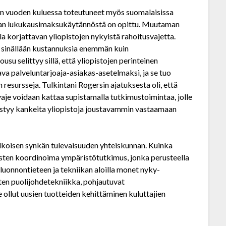
n vuoden kuluessa toteutuneet myös suomalaisissa
nnian lukukausimaksukäytännöstä on opittu. Muutaman
a korjattavan yliopistojen nykyistä rahoitusvajetta.
 sinällään kustannuksia enemmän kuin
su selittyy sillä, että yliopistojen perinteinen
va palveluntarjoaja-asiakas-asetelmaksi, ja se tuo
 resursseja. Tulkintani Rogersin ajatuksesta oli, että
je voidaan kattaa supistamalla tutkimustoimintaa, jolle
ystyy kankeita yliopistoja joustavammin vastaamaan
lkoisen synkän tulevaisuuden yhteiskunnan. Kuinka
ysten koordinoima ympäristötutkimus, jonka perusteella
i luonnontieteen ja tekniikan aloilla monet nyky-
ten puolijohdetekniikka, pohjautuvat
 ollut uusien tuotteiden kehittäminen kuluttajien