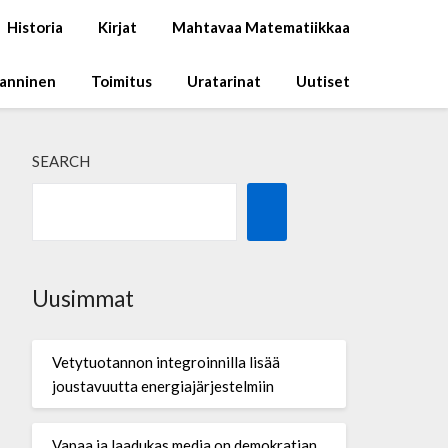
Historia
Kirjat
Mahtavaa Matematiikkaa
Manninen
Toimitus
Uratarinat
Uutiset
SEARCH
Uusimmat
Vetytuotannon integroinnilla lisää
joustavuutta energiajärjestelmiin
Vapaa ja laadukas media on demokratian