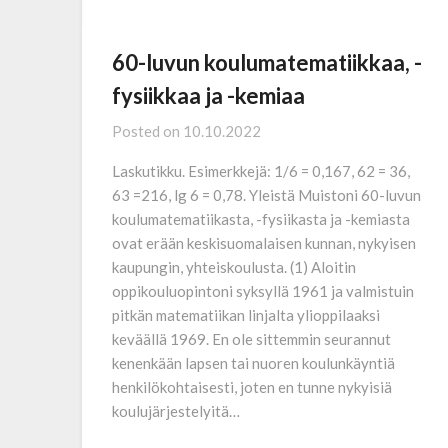
60-luvun koulumatematiikkaa, -
fysiikkaa ja -kemiaa
Posted on
10.10.2022
Laskutikku. Esimerkkejä: 1/6 = 0,167, 62 = 36,
63 =216, lg 6 = 0,78. Yleistä Muistoni 60-luvun
koulumatematiikasta, -fysiikasta ja -kemiasta
ovat erään keskisuomalaisen kunnan, nykyisen
kaupungin, yhteiskoulusta. (1) Aloitin
oppikouluopintoni syksyllä 1961 ja valmistuin
pitkän matematiikan linjalta ylioppilaaksi
keväällä 1969. En ole sittemmin seurannut
kenenkään lapsen tai nuoren koulunkäyntiä
henkilökohtaisesti, joten en tunne nykyisiä
koulujärjestelyitä…