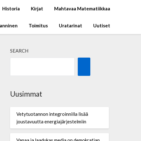
Historia
Kirjat
Mahtavaa Matematiikkaa
Manninen
Toimitus
Uratarinat
Uutiset
SEARCH
Uusimmat
Vetytuotannon integroinnilla lisää
joustavuutta energiajärjestelmiin
Vapaa ja laadukas media on demokratian