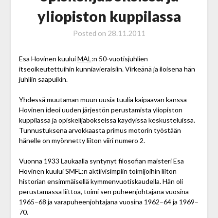
yliopiston kuppilassa
Posted on
28.11.2011
Esa Hovinen kuului
MAL
:n 50-vuotisjuhlien
itseoikeutettuihin kunniavieraisiin. Virkeänä ja iloisena hän
juhliin saapuikin.
Yhdessä muutaman muun uusia tuulia kaipaavan kanssa
Hovinen ideoi uuden järjestön perustamista yliopiston
kuppilassa ja opiskelijabokseissa käydyissä keskusteluissa.
Tunnustuksena arvokkaasta primus motorin työstään
hänelle on myönnetty liiton viiri numero 2.
Vuonna 1933 Laukaalla syntynyt filosofian maisteri Esa
Hovinen kuului SMFL:n aktiivisimpiin toimijoihin liiton
historian ensimmäisellä kymmenvuotiskaudella. Hän oli
perustamassa liittoa, toimi sen puheenjohtajana vuosina
1965–68 ja varapuheenjohtajana vuosina 1962–64 ja 1969–
70.