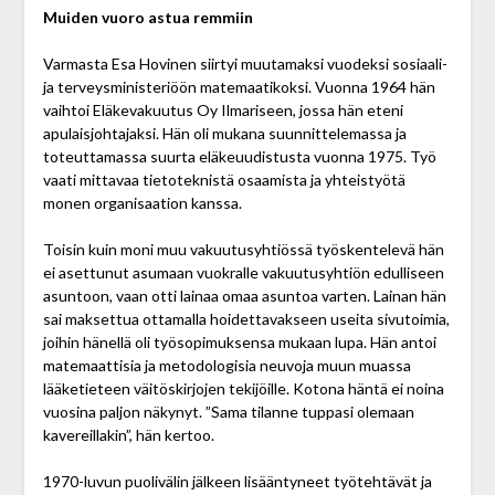
Muiden vuoro astua
remmiin
Varmasta Esa Hovinen siirtyi muutamaksi vuodeksi sosiaali-
ja terveysministeriöön matemaatikoksi. Vuonna 1964 hän
vaihtoi Eläkevakuutus Oy Ilmariseen, jossa hän eteni
apulaisjohtajaksi. Hän oli mukana suunnittelemassa ja
toteuttamassa suurta eläkeuudistusta vuonna 1975. Työ
vaati mittavaa tietoteknistä osaamista ja yhteistyötä
monen organisaation kanssa.
Toisin kuin moni muu vakuutusyhtiössä työskentelevä hän
ei asettunut asumaan vuokralle vakuutusyhtiön edulliseen
asuntoon, vaan otti lainaa omaa asuntoa varten. Lainan hän
sai maksettua ottamalla hoidettavakseen useita sivutoimia,
joihin hänellä oli työsopimuksensa mukaan lupa. Hän antoi
matemaattisia ja metodologisia neuvoja muun muassa
lääketieteen väitöskirjojen tekijöille. Kotona häntä ei noina
vuosina paljon näkynyt. ”Sama tilanne tuppasi olemaan
kavereillakin”, hän kertoo.
1970-luvun puolivälin jälkeen lisääntyneet työtehtävät ja