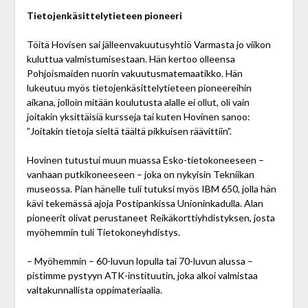
Tietojenkäsittelytieteen pioneeri
Töitä Hovisen sai jälleenvakuutusyhtiö Varmasta jo viikon
kuluttua valmistumisestaan. Hän kertoo olleensa
Pohjoismaiden nuorin vakuutusmatemaatikko. Hän
lukeutuu myös tietojenkäsittelytieteen pioneereihin
aikana, jolloin mitään koulutusta alalle ei ollut, oli vain
joitakin yksittäisiä kursseja tai kuten Hovinen sanoo:
”Joitakin tietoja sieltä täältä pikkuisen räävittiin”.
Hovinen tutustui muun muassa Esko-tietokoneeseen –
vanhaan putkikoneeseen – joka on nykyisin Tekniikan
museossa. Pian hänelle tuli tutuksi myös IBM 650, jolla hän
kävi tekemässä ajoja Postipankissa Unioninkadulla. Alan
pioneerit olivat perustaneet Reikäkorttiyhdistyksen, josta
myöhemmin tuli Tietokoneyhdistys.
– Myöhemmin – 60-luvun lopulla tai 70-luvun alussa –
pistimme pystyyn ATK-instituutin, joka alkoi valmistaa
valtakunnallista oppimateriaalia.