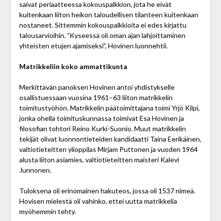
saivat periaatteessa kokouspalkkion, jota he eivät
kuitenkaan liiton heikon taloudellisen tilanteen kuitenkaan
nostaneet. Sittemmin kokouspalkkioita ei edes kirjattu
talousarvioihin. ”Kyseessä oli oman ajan lahjoittaminen
yhteisten etujen ajamiseksi”, Hovinen luonnehtii.
Matrikkeliin
koko ammattikunta
Merkittävän panoksen Hovinen antoi yhdistykselle
osallistuessaan vuosina 1961–63 liiton matrikkelin
toimitustyöhön. Matrikkelin päätoimittajana toimi Yrjö Kilpi,
jonka ohella toimituskunnassa toimivat Esa Hovinen ja
filosofian tohtori Reino Kurki-Suonio. Muut matrikkelin
tekijät olivat luonnontieteiden kandidaatti Taina Eerikäinen,
valtiotieteitten ylioppilas Mirjam Puttonen ja vuoden 1964
alusta liiton asiamies, valtiotieteitten maisteri Kalevi
Junnonen.
Tuloksena oli erinomainen hakuteos, jossa oli 1537 nimeä.
Hovisen mielestä oli vahinko, ettei uutta matrikkelia
myöhemmin tehty.