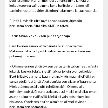
boksissamme. Kerran me nuoret marssimme Limeksen
kokoukseen ja vaihdoimme koko hallituksen. Limes oli
tuolloin nuutunut järjestö, johon halusimme laittaa vauhtia.
Puhtia Hovisella riitti myös aivan uuden järjestön
perustamiseen. Siitä alkoi SMFL:n taival.
Perustavan kokouksen puheenjohtaja
Esa Hovinen sanoo, että hänellä oli kunnia toimia
Matemaatikko- ja Fyysikkoliiton perustavan kokouksen
puheenjohtajana.
– Olimme ennen yhdistyksen perustamista käyneet asiasta
lukuisia keskusteluja. Elettiin aikaa, jolloin työntekijöiden
liitot jylläsivät ja heitä kuunneltiin. Myös maanviljelijöillä oli
vahva etujärjestönsä. Akateemisia sen sijaan ei kuunneltu.
Mielestämme asialle piti tehdä jotakin. Olimme alle
kolmekymppisiä. Ei puhettakaan, että meillä olisi ollut omat
asunnot, kuten työläisillä. Meillä oli vain opiskeluvelkaa
niskassa. Yhteisten etujen ajaminen oli yhdistyksen
perustamisen päämotiivi.