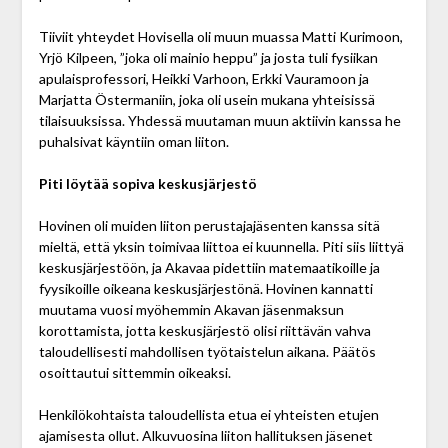
Tiiviit yhteydet Hovisella oli muun muassa Matti Kurimoon,
Yrjö Kilpeen, ”joka oli mainio heppu” ja josta tuli fysiikan
apulaisprofessori, Heikki Varhoon, Erkki Vauramoon ja
Marjatta Östermaniin, joka oli usein mukana yhteisissä
tilaisuuksissa. Yhdessä muutaman muun aktiivin kanssa he
puhalsivat käyntiin oman liiton.
Piti löytää sopiva keskusjärjestö
Hovinen oli muiden liiton perustajajäsenten kanssa sitä
mieltä, että yksin toimivaa liittoa ei kuunnella. Piti siis liittyä
keskusjärjestöön, ja Akavaa pidettiin matemaatikoille ja
fyysikoille oikeana keskusjärjestönä. Hovinen kannatti
muutama vuosi myöhemmin Akavan jäsenmaksun
korottamista, jotta keskusjärjestö olisi riittävän vahva
taloudellisesti mahdollisen työtaistelun aikana. Päätös
osoittautui sittemmin oikeaksi.
Henkilökohtaista taloudellista etua ei yhteisten etujen
ajamisesta ollut. Alkuvuosina liiton hallituksen jäsenet