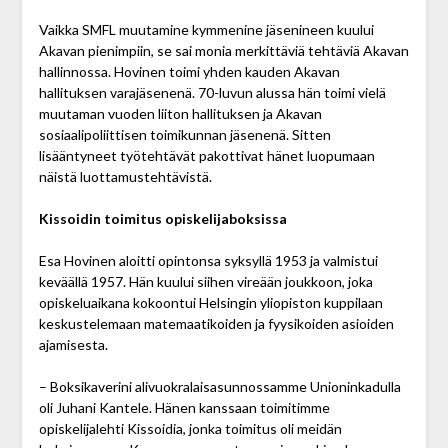
Vaikka SMFL muutamine kymmenine jäsenineen kuului
Akavan pienimpiin, se sai monia merkittäviä tehtäviä Akavan
hallinnossa. Hovinen toimi yhden kauden Akavan
hallituksen varajäsenenä. 70-luvun alussa hän toimi vielä
muutaman vuoden liiton hallituksen ja Akavan
sosiaalipoliittisen toimikunnan jäsenenä. Sitten
lisääntyneet työtehtävät pakottivat hänet luopumaan
näistä luottamustehtävistä.
Kissoidin toimitus opiskelijaboksissa
Esa Hovinen aloitti opintonsa syksyllä 1953 ja valmistui
keväällä 1957. Hän kuului siihen vireään joukkoon, joka
opiskeluaikana kokoontui Helsingin yliopiston kuppilaan
keskustelemaan matemaatikoiden ja fyysikoiden asioiden
ajamisesta.
– Boksikaverini alivuokralaisasunnossamme Unioninkadulla
oli Juhani Kantele. Hänen kanssaan toimitimme
opiskelijalehti Kissoidia, jonka toimitus oli meidän