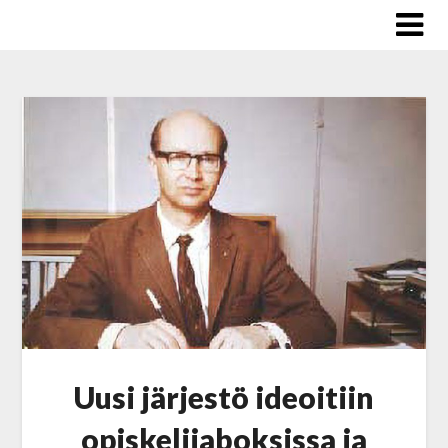
Skip
to
content
Uusi järjestö ideoitiin
opiskelijaboksissa ja