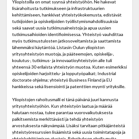
Yliopistoilla on omat syynsä yhteistyöhön. Ne hakevat
lisärahoitusta tutkimukseen ja infrastruktuurien
kehittämiseen, hankkivat yhteistyökokemusta, edistävät
tutkijoiden ja opiskelijoiden työllistymis­mahdollisuuksia
sekä saavat uusia tutkimusaineistoja ja apua uusien
tutkimusaihioiden identifioimisessa. Yhteistyö vauhdittaa
myös tutkimustulosten jatkosoveltamista ja saattamista
lähemmäksi käytäntöä. Listasin Oulun yliopiston
yritysyhteistyön muotoja, ja pääteemojen, opiskelija-,
koulutus-, tutkimus- ja innovaatioyhteistyön alle tuli
yhteensä 30 erilaista yhteistyön muotoa. Kuten esimerkiksi
opiskelijoiden harjoittelu- ja lopputyöpaikat; Industrial
doctorate ohjelma; yhteistyö Business Finland ja EU
hankkeissa sekä lisensiointi ja patenttien myynti yrityksille.
Yliopistojen rahoitusmalli ei tänä päivänä juuri kannusta
yritysyhteistyöhön. Kun yhteistyön laatua ja määrää
halutaan nostaa, tulee parantaa vuoro­vaikutuksesta
palkitsemista merkittävästi ja tehdä yhteistyön
arvostuksesta näkyvämpää. Lisäksi tarvitaan pitkä­jänteistä
yhteistyöresurssien lisäämistä sekä uusia toiminta­tapoja ja
yhteiskehittämisen alustoja. Rahoituksen ohella muita