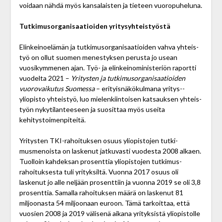
voidaan nähdä myös kansalaisten ja tieteen vuoro­puheluna.
Tutkimusorganisaatioiden yritysyhteistyöstä
Elinkeinoelämän ja tutkimusorganisaatioiden vahva yhteis­
työ on ollut suomen menestyksen perusta jo ­usean
vuosikymmenen ajan. Työ- ja elinkeinoministeriön raportti
vuodelta 2021 –
Yritysten ja tutkimus­organisaatioiden
vuorovaikutus Suomessa
– erityisnäkökulmana yritys-­
yliopisto yhteistyö, luo mielenkiintoisen katsauksen yhteis­
työn nykytilanteeseen ja suosittaa myös useita
kehitystoimenpiteitä.
Yritysten TKI-rahoituksen osuus yliopistojen tutki­
musmenoista on laskenut jatkuvasti vuodesta 2008 alkaen.
Tuolloin kahdeksan prosenttia yliopistojen tutkimus­
rahoituksesta tuli yrityksiltä. Vuonna 2017 osuus oli
laskenut jo alle neljään prosenttiin ja vuonna 2019 se oli 3,8
prosenttia. Samalla rahoituksen määrä on laskenut 81
miljoonasta 54 miljoonaan euroon. Tämä tarkoittaa, että
vuosien 2008 ja 2019 välisenä aikana yrityksistä yliopistolle