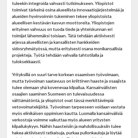
tuleekin integroida vahvasti tutkimukseen. Yliopistot
toimivat tärkeinä osina alueellista innovaatio­järjestelmää ja
alueiden hyvinvoinnin tukeminen tekee yliopistoista
alueellisen kestävän kasvun moottoreita. Yliopistojen
erityinen vahvuus on tuoda tiede ja yhteiskunnan eri
toimijat lähemmäksi toisiaan. Tätä tehdään aktiivisesti
arjessa alueellisten ja kansallisten hankkeiden
sidosryhmätyössä, mutta erityisesti osana moni­kansallisia
projekteja. Työtä tehdään vahvalla tahto­tilalla ja
tuloksekkaasti.
Yrityksillä on suuri tarve korkean osaamisen työvoimaan,
mutta työvoiman saatavuus on kriittinen haaste ja osaajista
tulee olemaan yhä kovenevaa kilpailua. Kansainvälisten
osaajien saaminen Suomeen on tulevaisuudessa
välttämätöntä, ja yliopistot ovat tässä merkittävimpiä
vetovoimatekijöitä. Työvoiman tarpeeseen voidaan vastata
myös elinikäisen oppimisen kautta. Luomalla kansainvälisiä
verkostoja voimme vaikuttaa myös alueen yritysten
kilpailukykyyn. Näihin haasteisiin ja mahdollisuuksiin tulee
hakea aktiivisesti ratkaisuja, purkaa pullonkauloja ja löytää