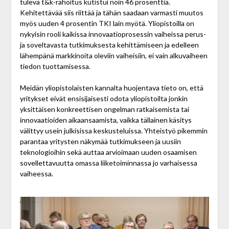
tuleva t&k-rahoitus kutistui noin 46 prosenttia.
Kehitettävää siis riittää ja tähän saadaan varmasti muutos
myös uuden 4 prosentin TKI lain myötä. Yliopistoilla on
nykyisin rooli kaikissa innovaatioprosessin vaiheissa perus-
ja soveltavasta tutkimuksesta kehittämiseen ja edelleen
lähempänä markkinoita oleviin vaiheisiin, ei vain alkuvaiheen
tiedon tuottamisessa.
Meidän yliopistolaisten kannalta huojentava tieto on, että
yritykset eivät ensisijaisesti odota yliopistoilta jonkin
yksittäisen konkreettisen ongelman ratkaisemista tai
innovaatioiden aikaansaamista, vaikka tällainen käsitys
välittyy usein julkisissa keskusteluissa. Yhteistyö pikemmin
parantaa yritysten näkymää tutkimukseen ja uusiin
teknologioihin sekä auttaa arvioimaan uuden osaamisen
sovellettavuutta omassa liiketoiminnassa jo varhaisessa
vaiheessa.