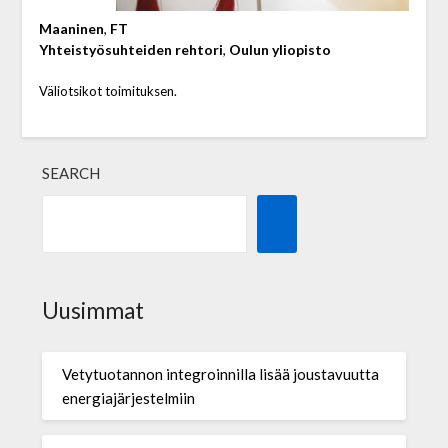
Maaninen
,
FT
Yhteistyösuhteiden rehtori
,
Oulun yliopisto
Väliotsikot toimituksen.
SEARCH
Uusimmat
Vetytuotannon integroinnilla lisää joustavuutta
energiajärjestelmiin