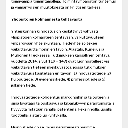
toimivampia toimintamalleja. Toimintaympäristön tuntemus
ja ymmärrys sen muutoksesta on kriittisen tärkeää.
Yliopistojen kolmannesta tehtävästä
Yhteiskunnan kiinnostus on keskittynyt vahvasti
yliopistojen kolmanteen tehtävään, vaikuttavuuteen
ympäröivään yhteiskuntaan. Tiedeyhteisö tekee
vaikuttavuutta monin eri tavoin. Alastalo, Kunelius ja
Muhonen (Teoksessa Tutkimuksen kansallinen tehtävä,
vuodelta 2014, sivut 119 – 149) ovat luonnostelleet viisi
vaikuttavan tieteen mielikuvastoa, joissa tutkimuksen
vaikuttavuus käsitetään eri tavoin: 1) innovaatiotiede, 2)
huipputiede, 3) evidenssitiede, 4) professiotiede ja 5)
julkinen tiede.
Innovaatiotiede kohdentuu markkinoihin ja talou­teen ja
siinä luvataan talouskasvua ja kilpailukyvyn parantumista ja
hyvyyttä mitataan rahalla, patenteilla, keksinnöillä, uusilla
tuotteilla ja start-up -yrityksillä.
Huipputiede on se, mihin perinteisesti pyrimme