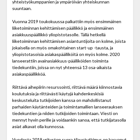
yhteistyökumppanien ja ympäröivän yhteiskunnan
suuntaan.
Vuonna 2019 toukokuussa palkattiin myös ensimmäinen
liiketoiminnan kehittämisen päällikkö ja ensimmäinen
asiakkuuspäällikkö yliopistotasolle. Tällä hetkellä
liiketoiminnan kehittämisen asiantuntijoita on kolme, joista
jokaisella on myös omakohtainen start-up -tausta, ja
yliopistotasoisia asiakaspäälliköitä on myös kolme. 2020
lanseerattiin avainasiakkuus-päälliköiden toiminta
tiedekuntiin, joissa on nyt yhteensä 13 osa-­aikaista
asiakaspäällikköä.
Riittävä aihepiirin resurssointi, riittävä määrä kiinnostavia
koulutuksia ja riittävästi käytyjä kahden­keskisiä
keskusteluita tutkijoiden kanssa on mahdollistanut
parhaiden käytänteiden ja toimintamallien lanseerauksen
tiedekuntien ja niiden tutkijoiden toimintaan. Viesti on
mennyt hyvin perille ja voidaankin sanoa, että tutkijatasolla
asiat alkavat olla kunnossa.
Vuodesta 2019 yritysten suora tilaustutkimus on kasvanut