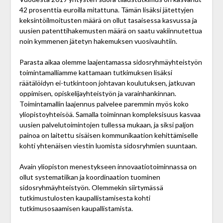
42 prosenttia euroilla mitattuna. Tämän lisäksi jätettyjen
keksintöilmoitusten määrä on ollut tasaisessa kasvussa ja
uusien patenttihakemusten määrä on saatu vakiinnutettua
noin kymmenen jätetyn hakemuksen vuosivauhtiin.
Parasta aikaa olemme laajentamassa sidosryhmäyhteistyön
toimintamalliamme kattamaan tutkimuksen lisäksi
räätälöidyn ei-tutkintoon johtavan koulutuksen, jatkuvan
oppimisen, opiskelijayhteistyön ja varainhankinnan.
Toimintamallin laajennus palvelee paremmin myös koko
yliopistoyhteisöä. Samalla toiminnan kompleksisuus kasvaa
uusien palvelutoimintojen tullessa mukaan, ja siksi paljon
painoa on laitettu sisäisen kommunikaation kehittämiselle
kohti yhtenäisen viestin luomista sidosryhmien suuntaan.
Avain yliopiston menestykseen innovaatiotoiminnassa on
ollut systematiikan ja koordinaation tuominen
sidosryhmäyhteistyön. Olemmekin siirtymässä
tutkimustulosten kaupallistamisesta kohti
tutkimusosaamisen kaupallistamista.