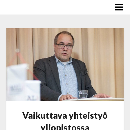
Skip
to
content
Vaikuttava yhteistyö
yliopistossa