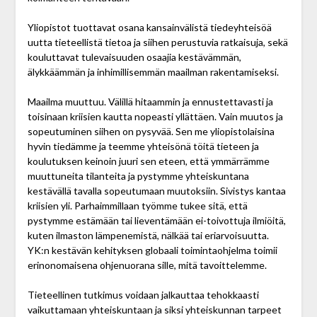
Yliopistot tuottavat osana kansainvälistä tiede­yhteisöä
uutta tieteellistä tietoa ja siihen perustuvia ratkaisuja, sekä
kouluttavat tulevaisuuden osaajia kestä­vämmän,
älykkäämmän ja inhimillisemmän maailman rakentamiseksi.
Maailma muuttuu. Välillä hitaammin ja ennustettavasti ja
toisinaan kriisien kautta nopeasti yllättäen. Vain muutos ja
sopeutuminen siihen on pysyvää. Sen me yliopistolaisina
hyvin tiedämme ja teemme yhteisönä töitä tieteen ja
koulutuksen keinoin juuri sen eteen, että ymmärrämme
muuttuneita tilanteita ja pystymme yhteiskuntana
kestävällä tavalla sopeutumaan muutoksiin. Sivistys kantaa
kriisien yli. Parhaimmillaan työmme tukee sitä, että
pystymme estämään tai lieventämään ei-toivottuja ilmiöitä,
kuten ilmaston lämpenemistä, nälkää tai eriarvoisuutta.
YK:n kestävän kehityksen globaali toimintaohjelma toimii
erinonomaisena ohjenuorana sille, mitä tavoittelemme.
Tieteellinen tutkimus voidaan jalkauttaa tehokkaasti
vaikuttamaan yhteiskuntaan ja siksi yhteiskunnan tarpeet