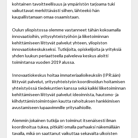
kohtainen tavoitteellisuus ja ympäristön ­tarjoama tuki
vaikuttavat merkittävästi siihen, lähteekö hän
kaupallistamaan omaa osaamistaan.
Oulun yliopistossa olemme vastanneet tähän kokoa­malla
innovaatioihin, yritysyhteistyöhön ja liike­toiminnan
kehittämiseen liittyvät palvelut yhteen, yliopiston
innovaatiokeskukseksi. Tutkijoita, opiskelijoita ja yrityksiä
yhden luukun periaatteella palveleva keskus aloitti
toimintansa vuoden 2019 alussa.
Innovaatiokeskus hoitaa immateriaalioikeuksiin (IPR:ään)
liittyvät palvelut, yritysyhteistyön koordinoidun hoitamisen
yhteistyössä tiedekuntien kanssa sekä kaikki liiketoiminnan
kehittämiseen liittyvät palvelut ideoinnista, hautomo- ja
kiihdyttämistoimintojen kautta rahoituksen hankkimisen
avustamiseen lupaavimmille yritysaihioille.
Aiemmin jokainen tutkija on toiminut itsenäisesti ilman
koordinoitua tukea, pitkälti omalla parhaaksi näkemällään
tavalla, mikä on saattanut vaikuttaa seka­valta ulkoisten