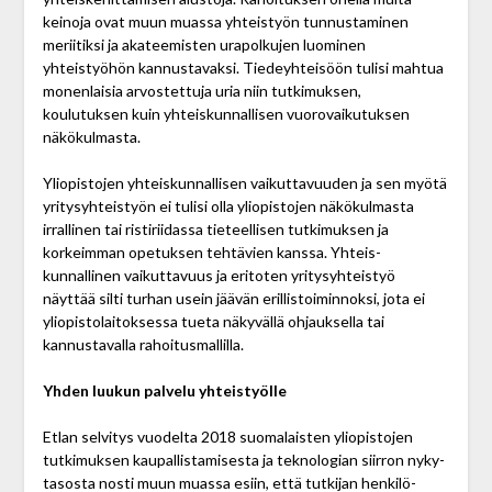
keinoja ovat muun muassa yhteistyön tunnustaminen
meriitiksi ja akateemisten urapolkujen luominen
yhteistyöhön kannustavaksi. Tiedeyhteisöön tulisi mahtua
monenlaisia arvostettuja uria niin tutki­muksen,
koulutuksen kuin yhteiskunnallisen vuoro­vaikutuksen
näkökulmasta.
Yliopistojen yhteiskunnallisen vaikuttavuuden ja sen myötä
yritysyhteistyön ei tulisi olla yliopistojen näkö­kulmasta
irrallinen tai ristiriidassa tieteellisen tutkimuksen ja
korkeimman opetuksen tehtävien kanssa. Yhteis­
kunnallinen vaikuttavuus ja eritoten yritys­yhteistyö
näyttää silti turhan usein jäävän erillis­toiminnoksi, jota ei
yliopistolaitoksessa tueta näkyvällä ohjauksella tai
kannustavalla rahoitusmallilla.
Yhden luukun palvelu yhteistyölle
Etlan selvitys vuodelta 2018 suomalaisten yliopistojen
tutkimuksen kaupallistamisesta ja teknologian siirron nyky­
tasosta nosti muun muassa esiin, että tutkijan henkilö­