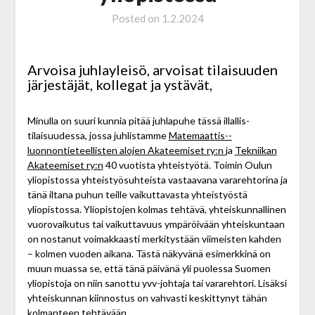
Posted on
1.2.2024
Arvoisa juhlayleisö, arvoisat tilaisuuden
järjestäjät, kollegat ja ystävät,
Minulla on suuri kunnia pitää juhlapuhe tässä illallis­
tilaisuudessa, jossa juhlistamme
Matemaattis-­
luonnontieteellisten alojen Akateemiset ry:n
ja
Tekniikan
Akateemiset ry:n
40 vuotista yhteistyötä. Toimin Oulun
yliopistossa yhteistyösuhteista vastaavana vara­rehtorina ja
tänä iltana puhun teille vaikuttavasta yhteistyöstä
yliopistossa. Yliopistojen kolmas tehtävä, yhteiskunnallinen
vuorovaikutus tai vaikuttavuus ympäröivään yhteis­kuntaan
on nostanut voimakkaasti merkitystään viimeisten kahden
– kolmen vuoden aikana. Tästä näkyvänä esimerkkinä on
muun muassa se, että tänä päivänä yli puolessa Suomen
yliopistoja on niin sanottu yvv-johtaja tai vararehtori. Lisäksi
yhteiskunnan kiinnostus on vahvasti keskittynyt tähän
kolmanteen tehtävään.