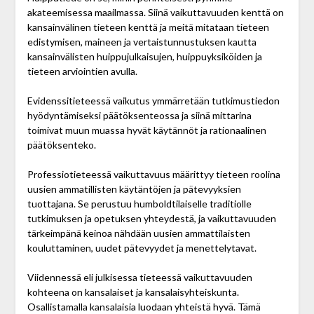
akateemisessa maailmassa. Siinä vaikuttavuuden kenttä on
kansainvälinen tieteen kenttä ja meitä mitataan tieteen
edistymisen, maineen ja vertaistunnustuksen kautta
kansainvälisten huippujulkaisujen, huippu­yksiköiden ja
tieteen arviointien avulla.
Evidenssitieteessä vaikutus ymmärretään tutkimus­tiedon
hyödyntämiseksi päätöksenteossa ja siinä mitta­rina
toimivat muun muassa hyvät käytännöt ja rationaalinen
päätöksenteko.
Professiotieteessä vaikuttavuus määrittyy tieteen roolina
uusien ammatillisten käytäntöjen ja pätevyyksien
tuottajana. Se perustuu humboldtilaiselle traditiolle
tutkimuksen ja opetuksen yhteydestä, ja vaikuttavuuden
tärkeimpänä keinoa nähdään uusien ammattilaisten
kouluttaminen, uudet pätevyydet ja menettelytavat.
Viidennessä eli julkisessa tieteessä vaikuttavuuden
kohteena on kansalaiset ja kansalais­yhteiskunta.
Osallistamalla kansalaisia luodaan yhteistä hyvä. Tämä