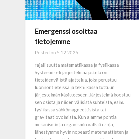
Emergenssi osoittaa
tietojemme
Posted on
5.12.2025
rajallisuutta matematiikassa ja fysiikassa
Systeemi- eli järjestelmäajattelu on
tieteidenvälistä ajattelua, joka perustuu
luonnontieteissä ja tekniikassa tuttuun
järjestelmän käsitteeseen. Järjestelmä koostuu
sen osista ja niiden välisistä suhteista, esim.
fysiikassa sähkömagneettisista tai
gravitaatiovoimista. Kun alamme pohtia
mekanismin ja organismin välisiä eroja,
lähestymme hyvin nopeasti matemaattisten ja