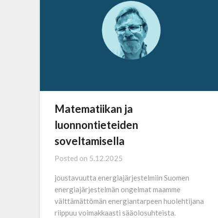
Matematiikan ja
luonnontieteiden
soveltamisella
Posted on
5.12.2025
joustavuutta energiajärjestelmiin Suomen
energiajärjestelmän ongelmat maamme
välttämättömän energiantarpeen huolehtijana
riippuu voimakkaasti sääolosuhteista.