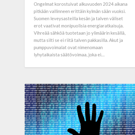
Ongelmat korostuivat alkuvuoden 2024 aikana
pitkään vallinneen erittäin kylmän sään vuoksi.
Suomen leveys­asteilla kesän ja talven väliset
erot vaativat monipuolisia energiaratkaisuja.
Vihreää sähköä tuotetaan jo ylimäärin kesällä,
mutta silti se ei riitä talven pakkasilla. Akut ja
pumppuvoimalat ovat nimenomaan
lyhytaikaista säätövoimaa, joka ei…