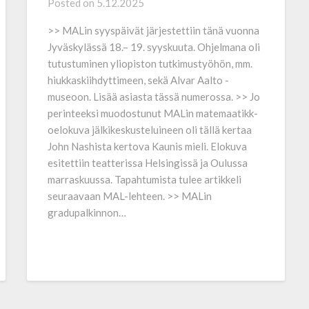
Posted on
5.12.2025
>> MALin syyspäivät järjestettiin tänä vuonna
Jyväskylässä 18.– 19. syys­kuuta. Ohjelmana oli
tutustuminen yliopiston tutkimus­työhön, mm.
hiukkas­kiihdyttimeen, sekä Alvar Aalto ­-
museoon. Lisää asiasta tässä numerossa. >> Jo
perinteeksi muodostunut MALin matemaatikk­
oelokuva jälkikeskusteluineen oli tällä kertaa
John Nashista kertova Kaunis mieli. Elokuva
esitettiin teatterissa Helsingissä ja Oulussa
marras­kuussa. Tapahtumista tulee artikkeli
seuraavaan MAL-lehteen. >> MALin
gradupalkinnon…