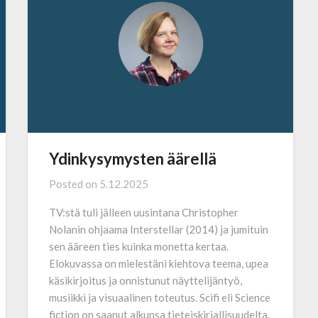
Ydinkysymysten äärellä
Posted on
5.12.2025
TV:stä tuli jälleen uusintana Christopher
Nolanin ohjaama Interstellar (2014) ja jumituin
sen ääreen ties kuinka monetta kertaa.
Elokuvassa on mielestäni kiehtova teema, upea
käsikirjoitus ja onnistunut näyttelijäntyö,
musiikki ja visuaalinen toteutus. Scifi eli Science
fiction on saanut alkunsa tieteiskirjallisuudelta.