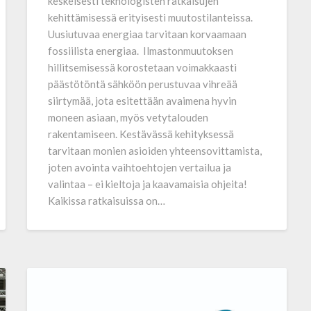
keskeisesti teknologisten ratkaisujen
kehittämisessä erityisesti muutostilanteissa.
Uusiutuvaa energiaa tarvitaan korvaamaan
fossiilista energiaa. Ilmastonmuutoksen
hillitsemisessä korostetaan voimakkaasti
päästötöntä sähköön perustuvaa vihreää
siirtymää, jota esitettään avaimena hyvin
moneen asiaan, myös vetytalouden
rakentamiseen. Kestävässä kehityksessä
tarvitaan monien asioiden yhteen­sovittamista,
joten avointa vaihto­ehtojen vertailua ja
valintaa – ei kieltoja ja kaavamaisia ohjeita!
Kaikissa ratkaisuissa on…