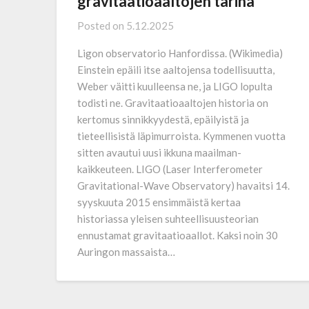
gravitaatioaaltojen tarina
Posted on
5.12.2025
Ligon observatorio Hanfordissa. (Wikimedia)
Einstein epäili itse aaltojensa todellisuutta,
Weber väitti kuulleensa ne, ja LIGO lopulta
todisti ne. Gravitaatioaaltojen historia on
kertomus sinnikkyydestä, epäilyistä ja
tieteellisistä läpimurroista. Kymmenen vuotta
sitten avautui uusi ikkuna maailman­
kaikkeuteen. LIGO (Laser Interferometer
Gravitational-­Wave Observatory) havaitsi 14.
syyskuuta 2015 ensimmäistä kertaa
historiassa yleisen suhteellisuus­teorian
ennustamat gravitaatioaallot. Kaksi noin 30
Auringon massaista…