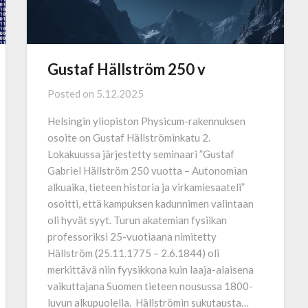
Gustaf Hällström 250 v
Posted on
5.12.2025
Helsingin yliopiston Physicum-rakennuksen
osoite on Gustaf Hällströminkatu 2.
Lokakuussa järjestetty seminaari ”Gustaf
Gabriel Hällström 250 vuotta – Autonomian
alkuaika, tieteen historia ja virkamiesaateli”
osoitti, että kampuksen kadunnimen valintaan
oli hyvät syyt. Turun akatemian fysiikan
professoriksi 25-vuotiaana nimitetty
Hällström (25.11.1775 – 2.6.1844) oli
merkittävä niin fyysikkona kuin laaja-alaisena
vaikuttajana Suomen tieteen nousussa 1800-
luvun alkupuolella. Hällströmin sukutausta…