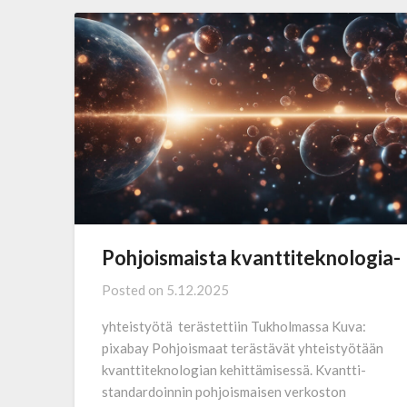
Pohjoismaista kvanttiteknologia-
Posted on
5.12.2025
yhteistyötä terästettiin Tukholmassa Kuva:
pixabay Pohjoismaat terästävät yhteistyötään
kvantti­teknologian kehittämisessä. Kvantti­
standardoinnin pohjoismaisen verkoston