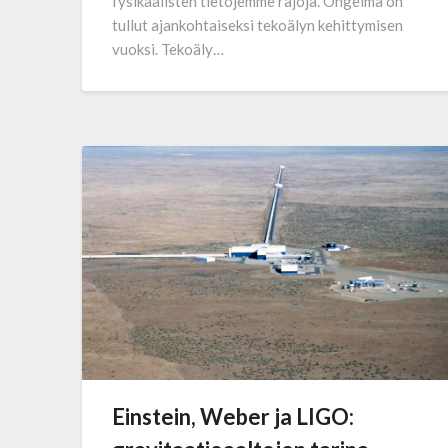
fysikaalisten tietojemme rajoja. Ongelma on
tullut ajankohtaiseksi tekoälyn kehittymisen
vuoksi. Tekoäly…
Einstein, Weber ja LIGO: