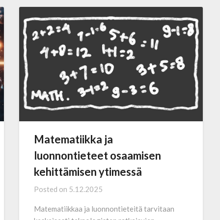
Matematiikka ja
luonnontieteet osaamisen
kehittämisen ytimessä
Posted on
5.12.2025
Matematiikkaa ja luonnontieteitä tarvitaan